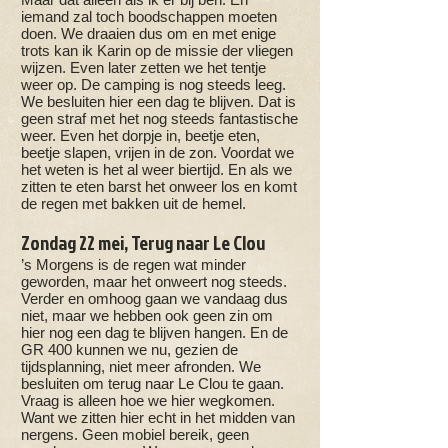
iemand zal toch boodschappen moeten
doen. We draaien dus om en met enige
trots kan ik Karin op de missie der vliegen
wijzen. Even later zetten we het tentje
weer op. De camping is nog steeds leeg.
We besluiten hier een dag te blijven. Dat is
geen straf met het nog steeds fantastische
weer. Even het dorpje in, beetje eten,
beetje slapen, vrijen in de zon. Voordat we
het weten is het al weer biertijd. En als we
zitten te eten barst het onweer los en komt
de regen met bakken uit de hemel.
Zondag 22 mei, Terug naar Le Clou
’s Morgens is de regen wat minder
geworden, maar het onweert nog steeds.
Verder en omhoog gaan we vandaag dus
niet, maar we hebben ook geen zin om
hier nog een dag te blijven hangen. En de
GR 400 kunnen we nu, gezien de
tijdsplanning, niet meer afronden. We
besluiten om terug naar Le Clou te gaan.
Vraag is alleen hoe we hier wegkomen.
Want we zitten hier echt in het midden van
nergens. Geen mobiel bereik, geen