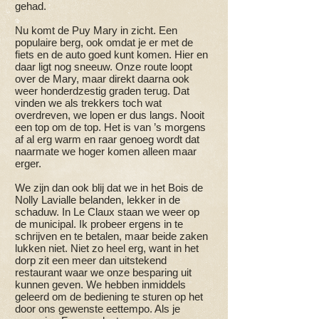
gehad.
Nu komt de Puy Mary in zicht. Een
populaire berg, ook omdat je er met de
fiets en de auto goed kunt komen. Hier en
daar ligt nog sneeuw. Onze route loopt
over de Mary, maar direkt daarna ook
weer honderdzestig graden terug. Dat
vinden we als trekkers toch wat
overdreven, we lopen er dus langs. Nooit
een top om de top. Het is van ’s morgens
af al erg warm en raar genoeg wordt dat
naarmate we hoger komen alleen maar
erger.
We zijn dan ook blij dat we in het Bois de
Nolly Lavialle belanden, lekker in de
schaduw. In Le Claux staan we weer op
de municipal. Ik probeer ergens in te
schrijven en te betalen, maar beide zaken
lukken niet. Niet zo heel erg, want in het
dorp zit een meer dan uitstekend
restaurant waar we onze besparing uit
kunnen geven. We hebben inmiddels
geleerd om de bediening te sturen op het
door ons gewenste eettempo. Als je