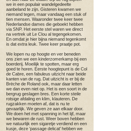
we in een populair wandelgedeelte
aanbeland te zijn. Gisteren kwamen we
niemand tegen, maar vandaag een stuk of
tien mensen. Waaronder twee keer twee
Nederlandse dames die geboekt hebben
via SNP. Het eerste stel waren we direct
na vertrek uit Le Clou al tegengekomen.
En omdat je hier bijna niemand tegenkomt
is dat extra leuk. Twee keer praatje pot.
We lopen nu op hoogte en ver beneden
ons zien we een kinderzomerkamp bij een
boerderij. Moeilijk te spotten, maar erg
goed te horen. Eerste hoogtepunt is de Col
de Cabre, een fabuleus uitzicht naar beide
kanten van de rug. Dat uitzicht is er bij de
Brèche de Roland ook, maar daar letten
we dan even niet op. Het is een soort in de
bergrug geslagen bres. Een korte steile
rotsige afdaling en klim, klauteren. De
rugzakken moeten af, dat is nu te
gevaarlijk. We geven ze aan elkaar door.
We doen het met spanning in het lijf, maar
we bewaren de rust. Weer boven hebben
we natuurlijk een sigaretje verdiend en een
kusje, deze ‘passage delicat’ hebben we