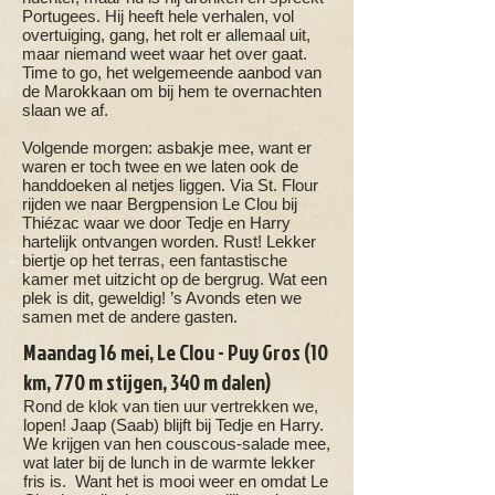
Portugees. Hij heeft hele verhalen, vol
overtuiging, gang, het rolt er allemaal uit,
maar niemand weet waar het over gaat.
Time to go, het welgemeende aanbod van
de Marokkaan om bij hem te overnachten
slaan we af.
Volgende morgen: asbakje mee, want er
waren er toch twee en we laten ook de
handdoeken al netjes liggen. Via St. Flour
rijden we naar Bergpension Le Clou bij
Thiézac waar we door Tedje en Harry
hartelijk ontvangen worden. Rust! Lekker
biertje op het terras, een fantastische
kamer met uitzicht op de bergrug. Wat een
plek is dit, geweldig! ’s Avonds eten we
samen met de andere gasten.
Maandag 16 mei, Le Clou - Puy Gros (10
km, 770 m stijgen, 340 m dalen)
Rond de klok van tien uur vertrekken we,
lopen! Jaap (Saab) blijft bij Tedje en Harry.
We krijgen van hen couscous-salade mee,
wat later bij de lunch in de warmte lekker
fris is. Want het is mooi weer en omdat Le