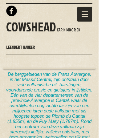
COWSHEAD
KARIN MOOR EN
LEENDERT BAKKER
De berggebieden van de Frans Auvergne,
in het Massif Central, zijn ontstaan door
vele vulkanische uit- barstingen,
voortdurende erosie en gletsjers in ijstijden.
Eén van de vier departementen van de
provincie Auvergne is Cantal, waar de
overblijfselen nog zichtbaar zijn van een
miljoenen jaren oude vulkaan met als
hoogste toppen de Plomb du Cantal
(1.855m) en de Puy Mary (1.787m). Rond
het centrum van deze vulkaan zijn
stergewijs lieflijke valleien ontstaan, met
berg-stroompjes, watervallen en rijk met