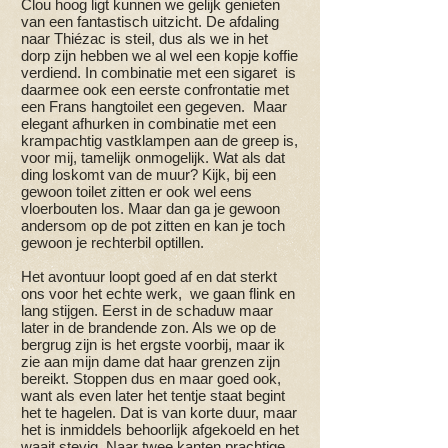
Clou hoog ligt kunnen we gelijk genieten
van een fantastisch uitzicht. De afdaling
naar Thiézac is steil, dus als we in het
dorp zijn hebben we al wel een kopje koffie
verdiend. In combinatie met een sigaret is
daarmee ook een eerste confrontatie met
een Frans hangtoilet een gegeven. Maar
elegant afhurken in combinatie met een
krampachtig vastklampen aan de greep is,
voor mij, tamelijk onmogelijk. Wat als dat
ding loskomt van de muur? Kijk, bij een
gewoon toilet zitten er ook wel eens
vloerbouten los. Maar dan ga je gewoon
andersom op de pot zitten en kan je toch
gewoon je rechterbil optillen.
Het avontuur loopt goed af en dat sterkt
ons voor het echte werk, we gaan flink en
lang stijgen. Eerst in de schaduw maar
later in de brandende zon. Als we op de
bergrug zijn is het ergste voorbij, maar ik
zie aan mijn dame dat haar grenzen zijn
bereikt. Stoppen dus en maar goed ook,
want als even later het tentje staat begint
het te hagelen. Dat is van korte duur, maar
het is inmiddels behoorlijk afgekoeld en het
waait stevig. Naar twee kanten prachtige