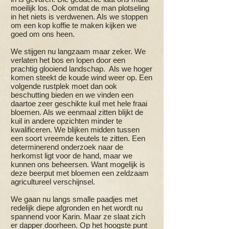
moeilijk los. Ook omdat de man plotseling
in het niets is verdwenen. Als we stoppen
om een kop koffie te maken kijken we
goed om ons heen.
We stijgen nu langzaam maar zeker. We
verlaten het bos en lopen door een
prachtig glooiend landschap. Als we hoger
komen steekt de koude wind weer op. Een
volgende rustplek moet dan ook
beschutting bieden en we vinden een
daartoe zeer geschikte kuil met hele fraai
bloemen. Als we eenmaal zitten blijkt de
kuil in andere opzichten minder te
kwalificeren. We blijken midden tussen
een soort vreemde keutels te zitten. Een
determinerend onderzoek naar de
herkomst ligt voor de hand, maar we
kunnen ons beheersen. Want mogelijk is
deze beerput met bloemen een zeldzaam
agricultureel verschijnsel.
We gaan nu langs smalle paadjes met
redelijk diepe afgronden en het wordt nu
spannend voor Karin. Maar ze slaat zich
er dapper doorheen. Op het hoogste punt