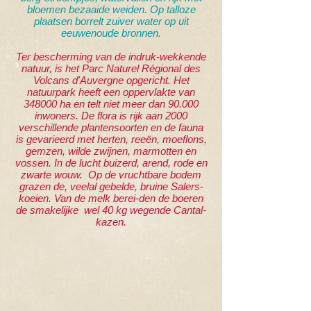
bloemen bezaaide weiden. Op talloze
plaatsen borrelt zuiver water op uit
eeuwenoude bronnen.
Ter bescherming van de indruk-wekkende
natuur, is het Parc Naturel Régional des
Volcans d'Auvergne opgericht. Het
natuurpark heeft een oppervlakte van
348000 ha en telt niet meer dan 90.000
inwoners. De flora is rijk aan 2000
verschillende plantensoorten en de fauna
is gevarieerd met herten, reeën, moeflons,
gemzen, wilde zwijnen, marmotten en
vossen. In de lucht buizerd, arend, rode en
zwarte wouw. Op de vruchtbare bodem
grazen de, veelal gebelde, bruine Salers-
koeien. Van de melk berei-den de boeren
de smakelijke wel 40 kg wegende Cantal-
kazen.