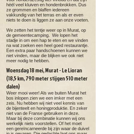
héél veel kluiven en hondenbrokken. Dus
ze grommen en blaffen iedereen
vakkundig van het terras en als er even
niets te doen is liggen ze aan onze voeten.
We zetten het tentje weer op in Murat, op
de gemeentecamping. We lopen het
stadje in om een hap te eten en we vinden
na wat zoeken een heel goed restaurantje.
Een extra paar handschoenen kunnen we
niet vinden, maar die blijken we ook niet
meer nodig te hebben.
Woensdag 18 mei, Murat - Le Lioran
(18,5 km, 790 meter stijgen 510 meter
dalen)
Weer mooi weer! Als we buiten Murat het
bos inlopen zien we een imker met een
zeis. Nu hebben wij niet veel kennis van
de bijenteelt en honingproduktie. En zeker
niet van de Franse gebruiken in deze.
Maar bij deze combinatie kunnen wij ons
werkelijk niets voorstellen. Of het moet
een gereïncarneerde bij zijn waar de duivel
in is gevaren. Die gedachte laat ons maar