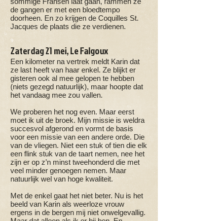
sommige Fransen laat gaan, rammen ze
de gangen er met een bloedtempo
doorheen. En zo krijgen de Coquilles St.
Jacques de plaats die ze verdienen.
Zaterdag 21 mei, Le Falgoux
Een kilometer na vertrek meldt Karin dat
ze last heeft van haar enkel. Ze blijkt er
gisteren ook al mee gelopen te hebben
(niets gezegd natuurlijk), maar hoopte dat
het vandaag mee zou vallen.
We proberen het nog even. Maar eerst
moet ik uit de broek. Mijn missie is weldra
succesvol afgerond en vormt de basis
voor een missie van een andere orde. Die
van de vliegen. Niet een stuk of tien die elk
een flink stuk van de taart nemen, nee het
zijn er op z’n minst tweehonderd die met
veel minder genoegen nemen. Maar
natuurlijk wel van hoge kwaliteit.
Met de enkel gaat het niet beter. Nu is het
beeld van Karin als weerloze vrouw
ergens in de bergen mij niet onwelgevallig.
Maar dat alleen als ik er bij ben. En