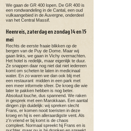
We gaan de GR 400 lopen. De GR 400 is
een rondwandeling in de Cantal, een oud
vulkaangebied in de Auvergne, onderdeel
van het Central Massif.
Heenreis, zaterdag en zondag 14 en 15
mei
Rechts de eerste fraaie blikken op de
bergen van de Puy de Dome. Maar wij
gaan links, we gaan in Vichy overnachten.
Het hotel is redelijk, maar eigenlijk te duur.
Ze snappen daar nog niet dat niet iedereen
komt om scheten te laten in medicinaal
water. En zo waren we dan ook blij met
een restaurant midden in een park met
een meer informele sfeer. De kroeg die wie
later te pakken hebben is nog beter.
Absoluut louche, dus spannend. We raken
in gesprek met een Marokkaan. Een aantal
dingen zijn duidelijk: wij spreken slecht
Frans, er komen nooit toeristen in deze
kroeg en hij is een alleraardigste vent. Als
z’n vriend er bij komt is de chaos
compleet. Normaal spreekt hij Frans en is
nuchter, maar nu is hij dronken en spreekt