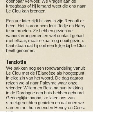
openbaar vervoer. We vragen aan de
kroegbaas of hij iemand weet die ons naar
Le Clou kan brengen.
Een uur later rijdt hij ons in zijn Renault er
heen. Het is voor hem leuk Tedje en Harry
te ontmoeten. Ze hebben gezien de
wandelarrangementen wel contact gehad
met elkaar, maar elkaar nog nooit gezien.
Laat staan dat hij ooit een kijkje bij Le Clou
heeft genomen.
Tenslotte
We pakken nog een rondwandeling vanuit
Le Clou
met de l'Elancèze als hoogtepunt
in elke zin van het woord. De dag daarop
reizen we af naar Paleyrac waar onze
vrienden Willem en Belia na hun trekking
in de Dordogne een huis hebben gehuurd.
Genoeglijke avond, ze laten ons van
streekgerechten genieten en dat doen we
samen met hun vrienden Henny en Cees.
Willem moet ’s morgens de eendenborst
en de, door hem bij voorkeur direct uit het
potje gelepelde crème fraîche, weer kwijt.
We blijken een vooruitziende blik te