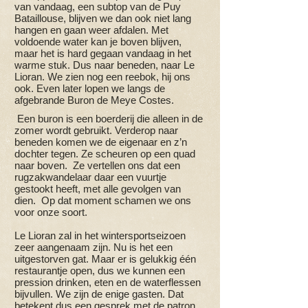
van vandaag, een subtop van de Puy
Bataillouse, blijven we dan ook niet lang
hangen en gaan weer afdalen. Met
voldoende water kan je boven blijven,
maar het is hard gegaan vandaag in het
warme stuk. Dus naar beneden, naar Le
Lioran. We zien nog een reebok, hij ons
ook. Even later lopen we langs de
afgebrande Buron de Meye Costes.
Een buron is een boerderij die alleen in de
zomer wordt gebruikt. Verderop naar
beneden komen we de eigenaar en z’n
dochter tegen. Ze scheuren op een quad
naar boven. Ze vertellen ons dat een
rugzakwandelaar daar een vuurtje
gestookt heeft, met alle gevolgen van
dien. Op dat moment schamen we ons
voor onze soort.
Le Lioran zal in het wintersportseizoen
zeer aangenaam zijn. Nu is het een
uitgestorven gat. Maar er is gelukkig één
restaurantje open, dus we kunnen een
pression drinken, eten en de waterflessen
bijvullen. We zijn de enige gasten. Dat
betekent dus een gesprek met de patron.