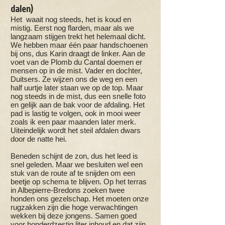
dalen)
Het waait nog steeds, het is koud en
mistig. Eerst nog flarden, maar als we
langzaam stijgen trekt het helemaal dicht.
We hebben maar één paar handschoenen
bij ons, dus Karin draagt de linker. Aan de
voet van de Plomb du Cantal doemen er
mensen op in de mist. Vader en dochter,
Duitsers. Ze wijzen ons de weg en een
half uurtje later staan we op de top. Maar
nog steeds in de mist, dus een snelle foto
en gelijk aan de bak voor de afdaling. Het
pad is lastig te volgen, ook in mooi weer
zoals ik een paar maanden later merk.
Uiteindelijk wordt het steil afdalen dwars
door de natte hei.
Beneden schijnt de zon, dus het leed is
snel geleden. Maar we besluiten wel een
stuk van de route af te snijden om een
beetje op schema te blijven. Op het terras
in Albepierre-Bredons zoeken twee
honden ons gezelschap. Het moeten onze
rugzakken zijn die hoge verwachtingen
wekken bij deze jongens. Samen goed
voor honderdzestig liter inhoud en dat zijn