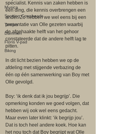
specialist. Kennis van zaken hebben is 
Musica
één ding, die kennis overbrengen een 
Spotting Cowsheads
ander. Zo hebben we wel eens bij een 
presentatie van Olle gezeten waarbij 
Tentjes
de afgehaakte helft van het gehoor 
Dammen
constateerde dat de andere helft lag te 
Floris V-pad
pitten. 
Biking
In dit licht bezien hebben we op de 
afdeling met stijgende verbazing de 
één op één samenwerking van Boy met 
Olle gevolgd. 
Boy: ‘ik denk dat ik jou begrijp’. Die 
opmerking konden we goed volgen, dat 
hebben wij ook wel eens gedacht. 
Maar even later klinkt: ‘ik begrijp jou’. 
Dat is toch heel andere koek. Hoe kan 
het nou toch dat Boy begrijpt wat Olle 