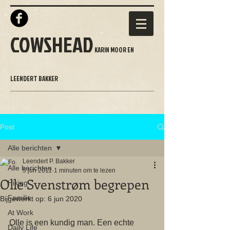
COWSHEAD
KARIN MOOR EN
LEENDERT BAKKER
Post
Alle berichten
Leendert P. Bakker
Alle berichten
5 jun 2011
1 minuten om te lezen
Olle Svenstrøm begrepen
Hiking
Familie
Bijgewerkt op:
6 jun 2020
At Work
Olle is een kundig man. Een echte 
Daily Life