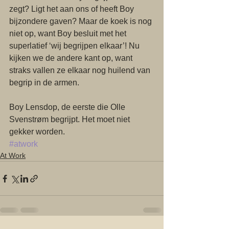
zegt? Ligt het aan ons of heeft Boy 
bijzondere gaven? Maar de koek is nog 
niet op, want Boy besluit met het 
superlatief ‘wij begrijpen elkaar’! Nu 
kijken we de andere kant op, want 
straks vallen ze elkaar nog huilend van 
begrip in de armen. 
Boy Lensdop, de eerste die Olle 
Svenstrøm begrijpt. Het moet niet 
gekker worden.
#atwork
At Work