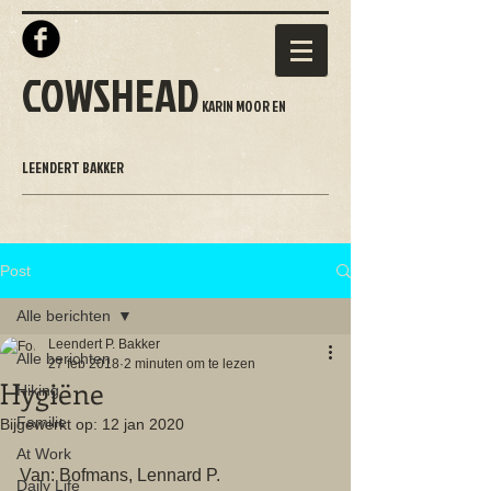
COWSHEAD
KARIN MOOR EN
LEENDERT BAKKER
Post
Alle berichten
Leendert P. Bakker
Alle berichten
27 feb 2018
2 minuten om te lezen
Hygiëne
Hiking
Familie
Bijgewerkt op:
12 jan 2020
At Work
Van: Bofmans, Lennard P. 
Daily Life