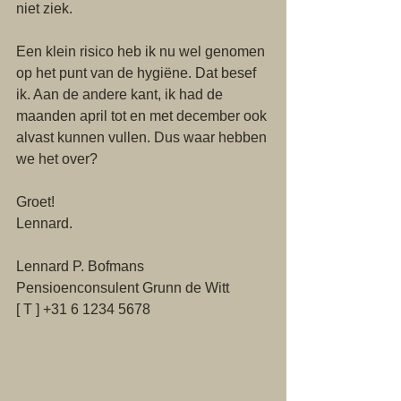
niet ziek.
Een klein risico heb ik nu wel genomen 
op het punt van de hygiëne. Dat besef 
ik. Aan de andere kant, ik had de 
maanden april tot en met december ook 
alvast kunnen vullen. Dus waar hebben 
we het over?
Groet!
Lennard.
Lennard P. Bofmans
Pensioenconsulent Grunn de Witt
[ T ] +31 6 1234 5678