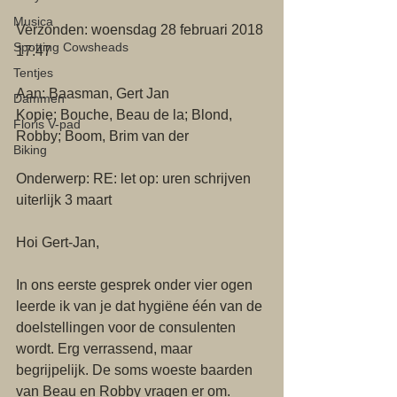
Musica
Verzonden: woensdag 28 februari 2018 
Spotting Cowsheads
17:47
Tentjes
Aan: Baasman, Gert Jan 
Dammen
Kopie: Bouche, Beau de la; Blond, 
Floris V-pad
Robby; Boom, Brim van der
Biking
Onderwerp: RE: let op: uren schrijven 
uiterlijk 3 maart
Hoi Gert-Jan,
In ons eerste gesprek onder vier ogen 
leerde ik van je dat hygiëne één van de 
doelstellingen voor de consulenten 
wordt. Erg verrassend, maar 
begrijpelijk. De soms woeste baarden 
van Beau en Robby vragen er om. 