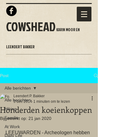
COWSHEAD
KARIN MOOR EN
LEENDERT BAKKER
Post
Alle berichten
Leendert P. Bakker
Alle berichten
3 dec 2014
1 minuten om te lezen
Honderden koeienkoppen
Hiking
Familie
Bijgewerkt op:
21 jan 2020
At Work
LEEUWARDEN - Archeologen hebben 
Daily Life