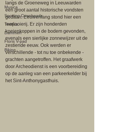
langs de Groeneweg in Leeuwarden 
Musica
een groot aantal historische vondsten 
Spotting Cowsheads
gedaan. Eeuwenlang stond hier een 
leerlooierij. Er zijn honderden 
Tentjes
koeienkoppen in de bodem gevonden, 
Dammen
evenals een sierlijke zonnewijzer uit de 
Floris V-pad
zestiende eeuw. Ook werden er 
Biking
verschillende - tot nu toe onbekende - 
grachten aangetroffen. Het graafwerk 
door Archeodienst is een voorbereiding 
op de aanleg van een parkeerkelder bij 
het Sint-Anthonygasthuis. 