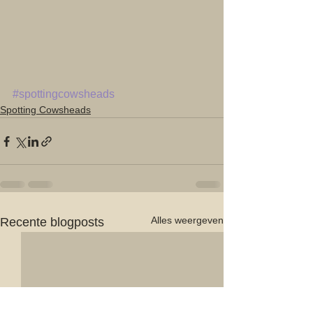
#spottingcowsheads
Spotting Cowsheads
Alles weergeven
Recente blogposts