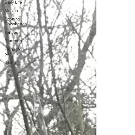
Daily Life
Musica
Spotting
Cowsheads
Tentjes
Dammen
Floris V-
pad
Biking