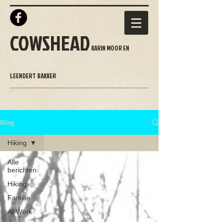
COWSHEAD
KARIN MOOR EN
LEENDERT BAKKER
Blog
Hiking
Alle
berichten
Hiking
Familie
At Work