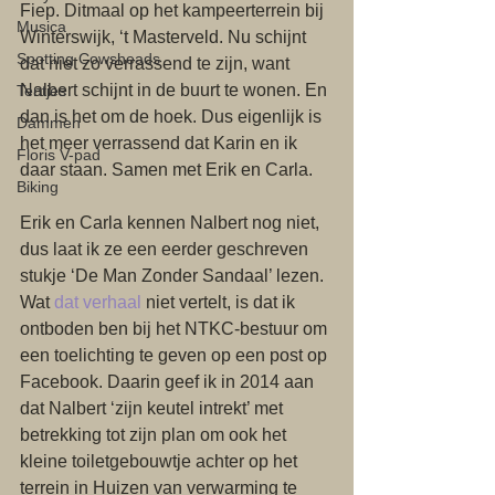
Fiep. Ditmaal op het kampeerterrein bij 
Musica
Winterswijk, ‘t Masterveld. Nu schijnt 
Spotting Cowsheads
dat niet zo verrassend te zijn, want 
Nalbert schijnt in de buurt te wonen. En 
Tentjes
dan is het om de hoek. Dus eigenlijk is 
Dammen
het meer verrassend dat Karin en ik 
Floris V-pad
daar staan. Samen met Erik en Carla.
Biking
Erik en Carla kennen Nalbert nog niet, 
dus laat ik ze een eerder geschreven 
stukje ‘De Man Zonder Sandaal’ lezen. 
Wat 
dat verhaal
 niet vertelt, is dat ik 
ontboden ben bij het NTKC-bestuur om 
een toelichting te geven op een post op 
Facebook. Daarin geef ik in 2014 aan 
dat Nalbert ‘zijn keutel intrekt’ met 
betrekking tot zijn plan om ook het 
kleine toiletgebouwtje achter op het 
terrein in Huizen van verwarming te 