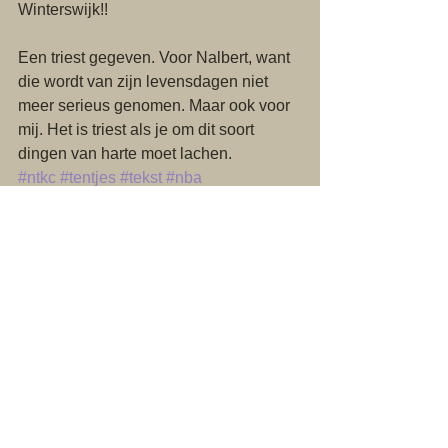
Winterswijk!!
Een triest gegeven. Voor Nalbert, want 
die wordt van zijn levensdagen niet 
meer serieus genomen. Maar ook voor 
mij. Het is triest als je om dit soort 
dingen van harte moet lachen.
#ntkc
#tentjes
#tekst
#nba
Tentjes
Alles weergeven
Recente blogposts