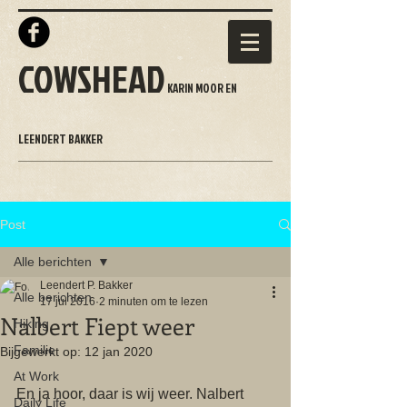
COWSHEAD
KARIN MOOR EN
LEENDERT BAKKER
Post
Alle berichten
Leendert P. Bakker
Alle berichten
17 jul 2016
2 minuten om te lezen
Nalbert Fiept weer
Hiking
Familie
Bijgewerkt op:
12 jan 2020
At Work
En ja hoor, daar is wij weer. Nalbert 
Daily Life