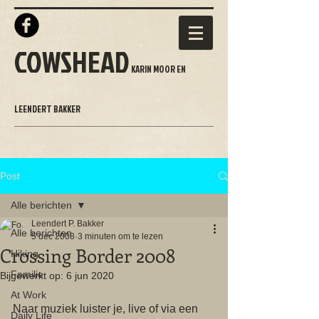
COWSHEAD
KARIN MOOR EN
LEENDERT BAKKER
Post
Alle berichten
Leendert P. Bakker
Alle berichten
5 dec 2008
3 minuten om te lezen
Crossing Border 2008
Hiking
Familie
Bijgewerkt op:
6 jun 2020
At Work
Naar muziek luister je, live of via een 
Daily Life