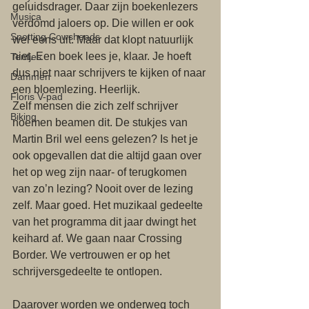
geluidsdrager. Daar zijn boekenlezers 
Musica
verdomd jaloers op. Die willen er ook 
Spotting Cowsheads
wel eens uit. Maar dat klopt natuurlijk 
niet. Een boek lees je, klaar. Je hoeft 
Tentjes
dus niet naar schrijvers te kijken of naar 
Dammen
een bloemlezing. Heerlijk. 
Floris V-pad
Zelf mensen die zich zelf schrijver 
Biking
noemen beamen dit. De stukjes van 
Martin Bril wel eens gelezen? Is het je 
ook opgevallen dat die altijd gaan over 
het op weg zijn naar- of terugkomen 
van zo’n lezing? Nooit over de lezing 
zelf. Maar goed. Het muzikaal gedeelte 
van het programma dit jaar dwingt het 
keihard af. We gaan naar Crossing 
Border. We vertrouwen er op het 
schrijversgedeelte te ontlopen. 
Daarover worden we onderweg toch 