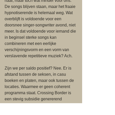
haar, maar toch wat minder voor ons. 
De songs blijven staan, maar het fraaie 
hypnotiserende is helemaal weg. Wat 
overblijft is voldoende voor een 
doorsnee singer-songwriter avond, niet 
meer. Is dat voldoende voor iemand die 
in beginsel sterke songs kan 
combineren met een eerlijke 
verschijningsvorm en een vorm van 
verslavende repetitieve muziek? Ach. 
Zijn we per saldo positief? Nee. Er is 
afstand tussen de seksen, in casu 
boeken en platen, maar ook tussen de 
locaties. Waarmee er geen coherent 
programma staat. Crossing Border is 
een stevig subsidie genererend 
concept. Maar in de beleving en de 
gedeelde beleving schiet het tekort. 