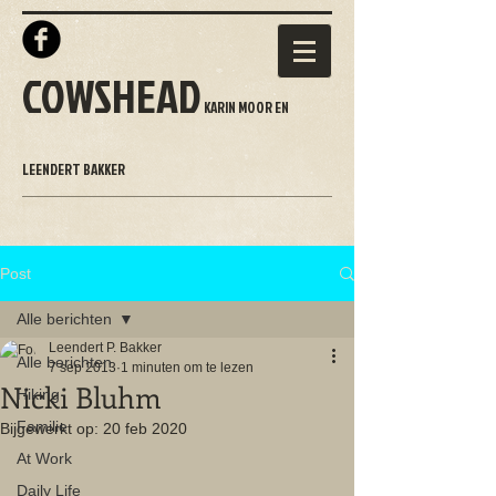
COWSHEAD
KARIN MOOR EN
LEENDERT BAKKER
Post
Alle berichten
Leendert P. Bakker
Alle berichten
7 sep 2013
1 minuten om te lezen
Nicki Bluhm
Hiking
Familie
Bijgewerkt op:
20 feb 2020
At Work
Daily Life