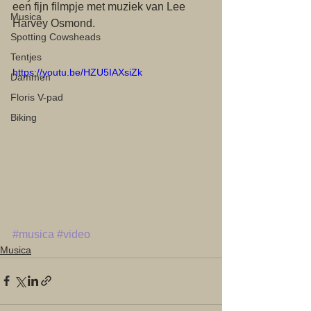
een fijn filmpje met muziek van Lee 
Musica
Harvey Osmond. 
Spotting Cowsheads
Tentjes
https://youtu.be/HZU5IAXsiZk
Dammen
Floris V-pad
Biking
#musica
#video
Musica