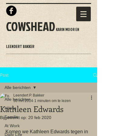
COWSHEAD
KARIN MOOR EN
LEENDERT BAKKER
Post
Alle berichten
Leendert P. Bakker
Alle berichten
30 mrt 2014
1 minuten om te lezen
Kathleen Edwards
Hiking
Familie
Bijgewerkt op:
20 feb 2020
At Work
Komen we Kathleen Edwards tegen in 
Daily Life