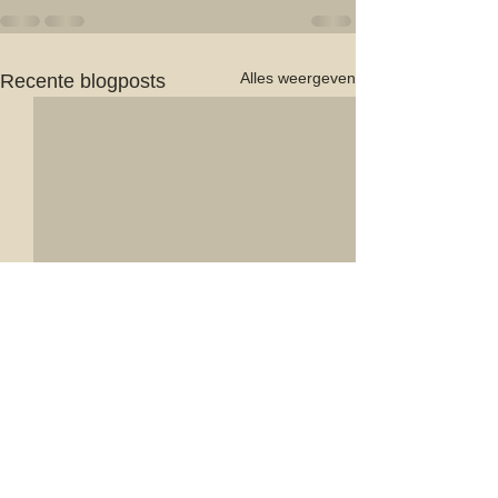
Alles weergeven
Recente blogposts
Cowshead Alt C
2017