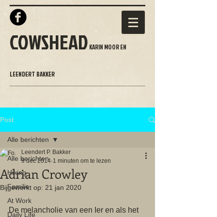
COWSHEAD
KARIN MOOR EN
LEENDERT BAKKER
Post
Alle berichten
Leendert P. Bakker
Alle berichten
9 dec 2014
1 minuten om te lezen
Adrian Crowley
Hiking
Familie
Bijgewerkt op:
21 jan 2020
At Work
De melancholie van een Ier en als het 
Daily Life