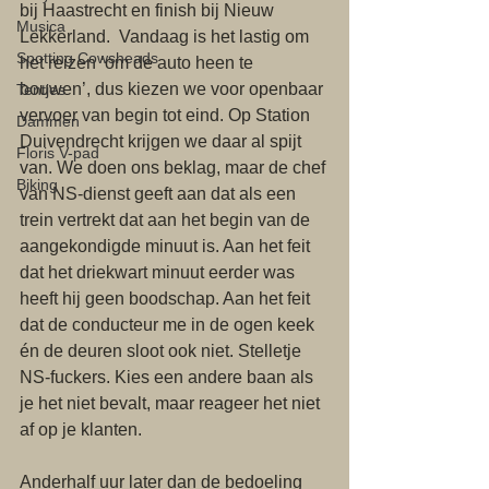
bij Haastrecht en finish bij Nieuw 
Musica
Lekkerland.  Vandaag is het lastig om 
Spotting Cowsheads
het reizen ‘om de auto heen te 
bouwen’, dus kiezen we voor openbaar 
Tentjes
vervoer van begin tot eind. Op Station 
Dammen
Duivendrecht krijgen we daar al spijt 
Floris V-pad
van. We doen ons beklag, maar de chef 
Biking
van NS-dienst geeft aan dat als een 
trein vertrekt dat aan het begin van de 
aangekondigde minuut is. Aan het feit 
dat het driekwart minuut eerder was 
heeft hij geen boodschap. Aan het feit 
dat de conducteur me in de ogen keek 
én de deuren sloot ook niet. Stelletje 
NS-fuckers. Kies een andere baan als 
je het niet bevalt, maar reageer het niet 
af op je klanten.  
Anderhalf uur later dan de bedoeling 