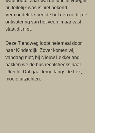
waterloop. Maar wat de functie vroeger 
nu feitelijk was is niet bekend. 
Vermoedelijk speelde het een rol bij de 
ontwatering van het veen, maar vast 
staat dit niet.
Deze Tiendweg loopt helemaal door 
naar Kinderdijk! Zover komen wij 
vandaag niet, bij Nieuw Lekkerland 
pakken we de bus rechtstreeks naar 
Utrecht. Dat gaat terug langs de Lek, 
mooie uitzichten.