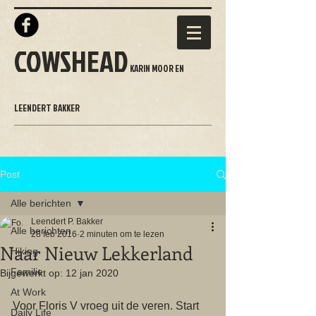
COWSHEAD
KARIN MOOR EN
LEENDERT BAKKER
Post
Alle berichten
Leendert P. Bakker
Alle berichten
28 feb 2016
2 minuten om te lezen
Naar Nieuw Lekkerland
Hiking
Familie
Bijgewerkt op:
12 jan 2020
At Work
Voor Floris V vroeg uit de veren. Start 
Daily Life