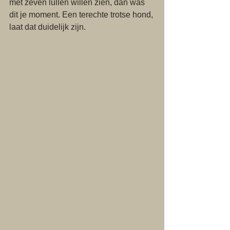
met zeven lullen willen zien, dan was 
dit je moment. Een terechte trotse hond, 
laat dat duidelijk zijn.   