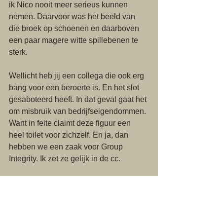
ik Nico nooit meer serieus kunnen 
nemen. Daarvoor was het beeld van 
die broek op schoenen en daarboven 
een paar magere witte spillebenen te 
sterk. 
Wellicht heb jij een collega die ook erg 
bang voor een beroerte is. En het slot 
gesaboteerd heeft. In dat geval gaat het 
om misbruik van bedrijfseigendommen. 
Want in feite claimt deze figuur een 
heel toilet voor zichzelf. En ja, dan 
hebben we een zaak voor Group 
Integrity. Ik zet ze gelijk in de cc. 
Vriendelijke groeten, 
Lennard P. Bofmans.
#atwork
At Work