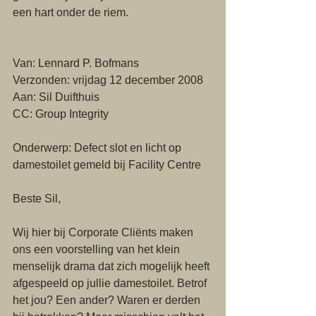
een hart onder de riem. 
Van: Lennard P. Bofmans
Verzonden: vrijdag 12 december 2008
Aan: Sil Duifthuis
CC: Group Integrity
Onderwerp: Defect slot en licht op 
damestoilet gemeld bij Facility Centre 
Beste Sil, 
Wij hier bij Corporate Cliënts maken 
ons een voorstelling van het klein 
menselijk drama dat zich mogelijk heeft 
afgespeeld op jullie damestoilet. Betrof 
het jou? Een ander? Waren er derden 