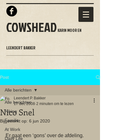
COWSHEAD
KARIN MOOR EN
LEENDERT BAKKER
Post
Alle berichten
Leendert P. Bakker
Alle berichten
17 dec 2008
2 minuten om te lezen
Nico Snel
Hiking
Familie
Bijgewerkt op:
6 jun 2020
At Work
Er gaat een ‘gons’ over de afdeling. 
Daily Life