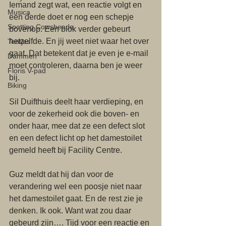
Iemand zegt wat, een reactie volgt en 
Musica
een derde doet er nog een schepje 
Spotting Cowsheads
bovenop. Een blok verder gebeurt 
hetzelfde. En jij weet niet waar het over 
Tentjes
gaat. Dat betekent dat je even je e-mail 
Dammen
moet controleren, daarna ben je weer 
Floris V-pad
bij. 
Biking
Sil Duifthuis deelt haar verdieping, en 
voor de zekerheid ook die boven- en 
onder haar, mee dat ze een defect slot 
en een defect licht op het damestoilet 
gemeld heeft bij Facility Centre. 
Guz meldt dat hij dan voor de 
verandering wel een poosje niet naar 
het damestoilet gaat. En de rest zie je 
denken. Ik ook. Want wat zou daar 
gebeurd zijn…. Tijd voor een reactie en 