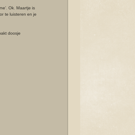
e’. Ok. Maartje is 
r te luisteren en je 
pakt doosje 