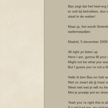
Bas zegt dat het heel erg 
er ook bij betrokken, dus 
staaf in de watten’. 
Maar ja, het wordt Sinterk
wattenstaafjes: 
Madrid, 5 december 2009
All right yo listen up
Here I am, gonna fill your
Might not be what you wan
But I guess you´re not a 
Hallo ik ben Bas en heb e
Niet zo zwart als jij maar
Weet niet wat je wilt nu h
Met je praatje pot en stoer
Yeah you´re right this is a
If a girl had me, my pictur