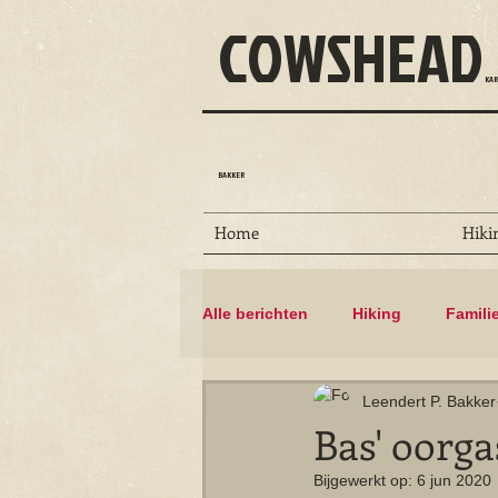
COWSHEAD
KAR
BAKKER
Home
Hiki
Alle berichten
Hiking
Famili
Leendert P. Bakker
Dammen
Floris V-pad
Bas' oorg
Bijgewerkt op:
6 jun 2020