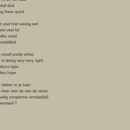
full dick
ng them quick 
t veel met weinig wol
el veel lol
elke meid
ubtiliteit 
 smell pretty white
 is doing very very right
ealous type
dies hype 
 lekker in je luier
keer een tip van de sluier
oudig oorgasme verslaaf(d)
tenstaaf !! 