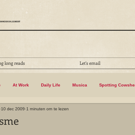
IN MOOR EN LEENDERT
ng long reads
Let's email
e
At Work
Daily Life
Musica
Spotting Cowsh
10 dec 2009
1 minuten om te lezen
Biking
asme