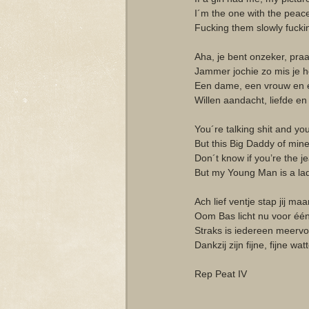
I´m the one with the peace
Fucking them slowly fucki
Aha, je bent onzeker, praa
Jammer jochie zo mis je he
Een dame, een vrouw en 
Willen aandacht, liefde en s
You´re talking shit and you
But this Big Daddy of mine
Don´t know if you’re the j
But my Young Man is a la
Ach lief ventje stap jij maar
Oom Bas licht nu voor één 
Straks is iedereen meerv
Dankzij zijn fijne, fijne wat
Rep Peat IV 