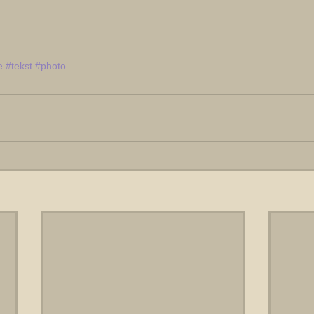
e
#tekst
#photo