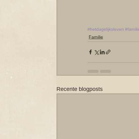
#hetdagelijksleven
#famili
Familie
Recente blogposts