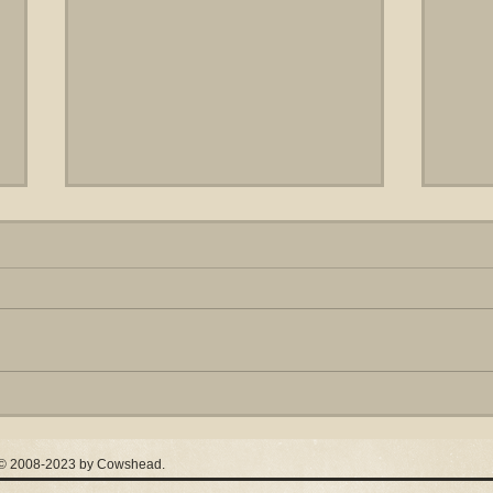
Rick,
De Wottels Bunt Zwat Op
 / © 2008-2023 by Cowshead.