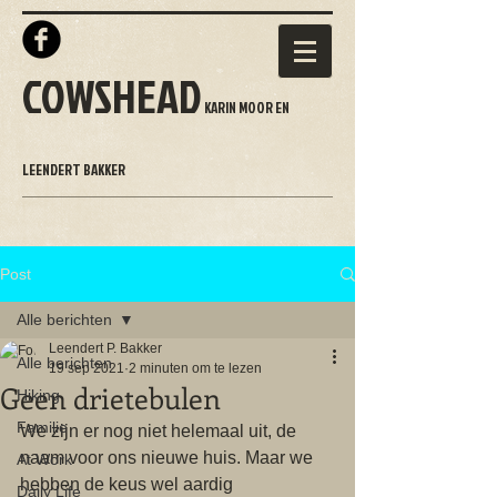
COWSHEAD
KARIN MOOR EN
LEENDERT BAKKER
Post
Alle berichten
Leendert P. Bakker
Alle berichten
19 sep 2021
2 minuten om te lezen
Geen drietebulen
Hiking
Familie
We zijn er nog niet helemaal uit, de 
naam voor ons nieuwe huis. Maar we 
At Work
hebben de keus wel aardig 
Daily Life