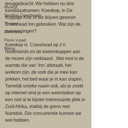
teruggebracht. We hebben nu drie 
Musica
kandidaatnamen: Koeskop, In De 
Spotting Cowsheads
Koppige Koe of we blijven gewoon 
Tentjes
Cowshead Inn gebruiken. Wat zijn de 
overwegingen?
Dammen
Floris V-pad
Koeskop is  Cowshead op z’n 
Biking
Nederlands en de koeienkoppen aan 
de muren zijn verklaard.  Wat mist is de 
warmte die van ‘Inn’ afstraalt, het 
welkom zijn, de vork die je mee kan 
prikken, het bed waar je in kan slapen. 
Tamelijk unieke naam ook, als je zoekt 
op internet vind je een weerstation op 
een niet al te bijster interessante plek in 
Zuid Afrika, vlakbij de grens met 
Namibië. Die concurrentie kunnen we 
wel hebben.