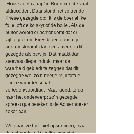
‘Huize Jo en Jaap’ in Brummen de vaat 
afdroogden. Daar stond het volgende 
Friese gezegde op: ‘It is de boer allike 
folle, oft de ko skyt of de bolle’. Als de 
buitenwereld er achter komt dat er 
vijftig procent Fries bloed door mijn 
aderen stroomt, dan declameer ik dit 
gezegde als bewijs. Dat maakt dan 
steevast diepe indruk, maar de 
waarheid gebiedt te zeggen dat dit 
gezegde wel zo’n beetje mijn totale 
Friese woordenschat 
vertegenwoordigd.  Maar goed, terug 
naar het onderwerp: zo’n gezegde 
spreekt qua betekenis de Achterhoeker 
zeker aan. 
We gaan ze hier niet opsommen, maar 
de volgende wil ik jullie toch niet 