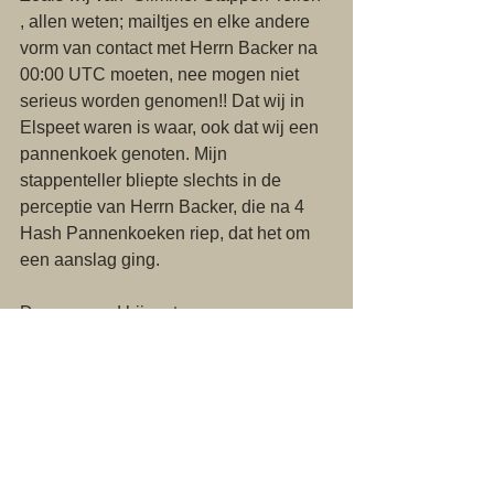
, allen weten; mailtjes en elke andere 
vorm van contact met Herrn Backer na 
00:00 UTC moeten, nee mogen niet 
serieus worden genomen!! Dat wij in 
Elspeet waren is waar, ook dat wij een 
pannenkoek genoten. Mijn 
stappenteller bliepte slechts in de 
perceptie van Herrn Backer, die na 4 
Hash Pannenkoeken riep, dat het om 
een aanslag ging. 
Daarna werd hij met een 
pantservoertuig naar een 
psychogeriatrisch tehuis vervoerd aan 
de rand van de Leusderheide. Door zijn 
kennelijke staat zag hij zijn 
huisgenootjes aan voor dames van 
lichte zeden met een pannekoek op 