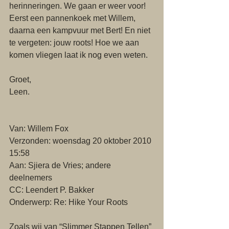
herinneringen. We gaan er weer voor! 
Eerst een pannenkoek met Willem, 
daarna een kampvuur met Bert! En niet 
te vergeten: jouw roots! Hoe we aan 
komen vliegen laat ik nog even weten. 
Groet, 
Leen. 
Van: Willem Fox
Verzonden: woensdag 20 oktober 2010 
15:58
Aan: Sjiera de Vries; andere 
deelnemers
CC: Leendert P. Bakker
Onderwerp: Re: Hike Your Roots 
Zoals wij van “Slimmer Stappen Tellen” 