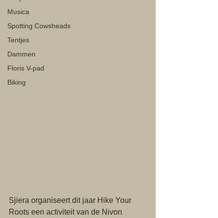
Musica
Spotting Cowsheads
Tentjes
Dammen
Floris V-pad
Biking
Sjiera organiseert dit jaar Hike Your 
Roots een activiteit van de Nivon 