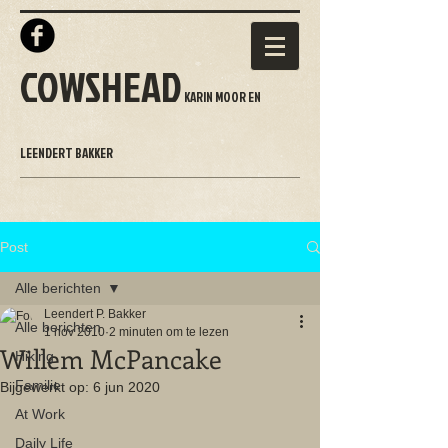
COWSHEAD
KARIN MOOR EN
LEENDERT BAKKER
Post
Alle berichten
Leendert P. Bakker
Alle berichten
1 nov 2010
2 minuten om te lezen
Willem McPancake
Hiking
Familie
Bijgewerkt op:
6 jun 2020
At Work
Daily Life