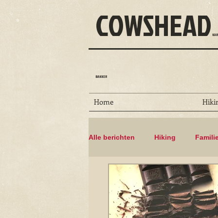
COWSHEAD
KAR
BAKKER
Home
Hiki
Alle berichten
Hiking
Famili
Dammen
Floris V-pad