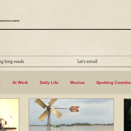
IN MOOR EN LEENDERT
ng long reads
Let's email
e
At Work
Daily Life
Musica
Spotting Cowsh
Biking