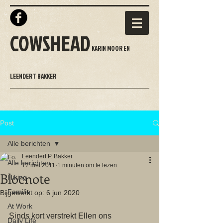
COWSHEAD
KARIN MOOR EN
LEENDERT BAKKER
Post
Alle berichten
Leendert P. Bakker
Alle berichten
17 mei 2011
1 minuten om te lezen
Blocnote
Hiking
Familie
Bijgewerkt op:
6 jun 2020
At Work
Sinds kort verstrekt Ellen ons 
Daily Life