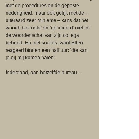
met de procedures en de gepaste 
nederigheid, maar ook gelijk met de – 
uiteraard zeer minieme – kans dat het 
woord ‘blocnote’ en ‘gelinieerd’ niet tot 
de woordenschat van zijn collega 
behoort. En met succes, want Ellen 
reageert binnen een half uur: ‘die kan 
je bij mij komen halen’. 
Inderdaad, aan hetzelfde bureau… 