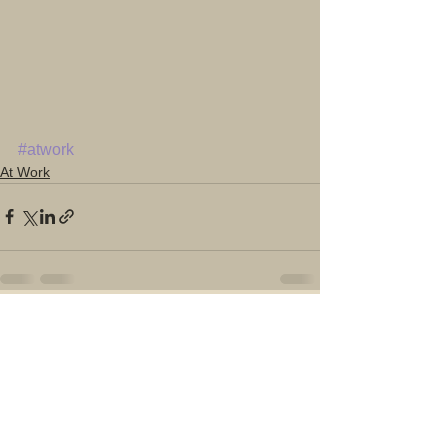
#atwork
At Work
Alles weergeven
Recente blogposts