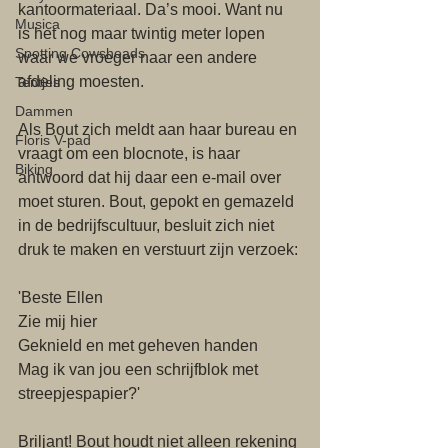
kantoormateriaal. Da’s mooi. Want nu 
Musica
is het nog maar twintig meter lopen 
Spotting Cowsheads
waar we vroeger naar een andere 
afdeling moesten. 
Tentjes
Dammen
Als Bout zich meldt aan haar bureau en 
Floris V-pad
vraagt om een blocnote, is haar 
Biking
antwoord dat hij daar een e-mail over 
moet sturen. Bout, gepokt en gemazeld 
in de bedrijfscultuur, besluit zich niet 
druk te maken en verstuurt zijn verzoek: 
'Beste Ellen
Zie mij hier
Geknield en met geheven handen
Mag ik van jou een schrijfblok met 
streepjespapier?' 
Briljant! Bout houdt niet alleen rekening 