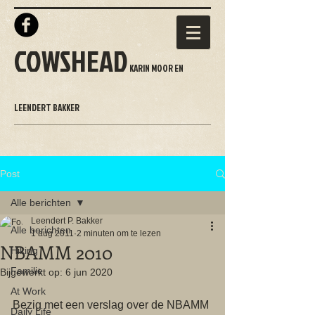
COWSHEAD
KARIN MOOR EN
LEENDERT BAKKER
Post
Alle berichten
Leendert P. Bakker
Alle berichten
1 aug 2011
2 minuten om te lezen
NBAMM 2010
Hiking
Familie
Bijgewerkt op:
6 jun 2020
At Work
Bezig met een verslag over de NBAMM 
Daily Life