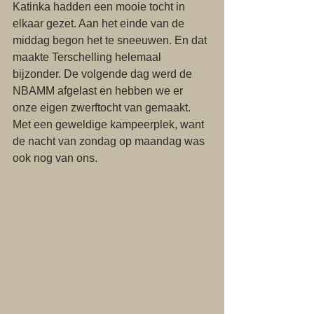
Katinka hadden een mooie tocht in 
elkaar gezet. Aan het einde van de 
middag begon het te sneeuwen. En dat 
maakte Terschelling helemaal 
bijzonder. De volgende dag werd de 
NBAMM afgelast en hebben we er 
onze eigen zwerftocht van gemaakt. 
Met een geweldige kampeerplek, want 
de nacht van zondag op maandag was 
ook nog van ons. 