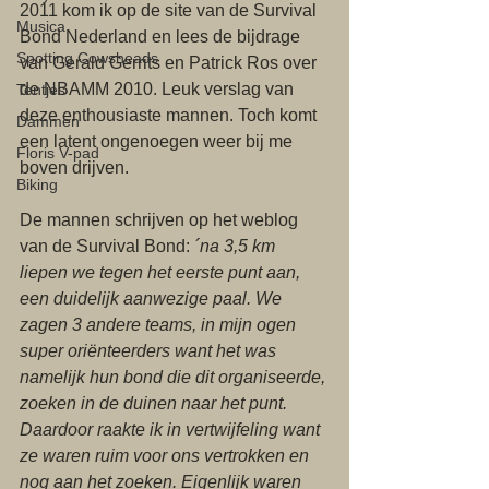
2011 kom ik op de site van de Survival 
Musica
Bond Nederland en lees de bijdrage 
Spotting Cowsheads
van Gerald Gerrits en Patrick Ros over 
de NBAMM 2010. Leuk verslag van 
Tentjes
deze enthousiaste mannen. Toch komt 
Dammen
een latent ongenoegen weer bij me 
Floris V-pad
boven drijven. 
Biking
De mannen schrijven op het weblog 
van de Survival Bond: 
´na 3,5 km 
liepen we tegen het eerste punt aan, 
een duidelijk aanwezige paal. We 
zagen 3 andere teams, in mijn ogen 
super oriënteerders want het was 
namelijk hun bond die dit organiseerde, 
zoeken in de duinen naar het punt. 
Daardoor raakte ik in vertwijfeling want 
ze waren ruim voor ons vertrokken en 
nog aan het zoeken. Eigenlijk waren 