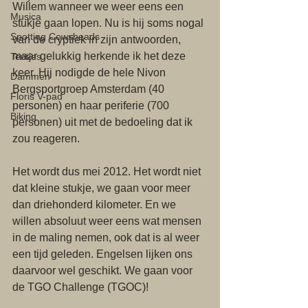
Willem wanneer we weer eens een 
Musica
stukje gaan lopen. Nu is hij soms nogal 
Spotting Cowsheads
van de cryptiek in zijn antwoorden, 
maar gelukkig herkende ik het deze 
Tentjes
keer. Hij nodigde de hele Nivon 
Dammen
Bergsportgroep Amsterdam (40 
Floris V-pad
personen) en haar periferie (700 
Biking
personen) uit met de bedoeling dat ik 
zou reageren. 
Het wordt dus mei 2012. Het wordt niet 
dat kleine stukje, we gaan voor meer 
dan driehonderd kilometer. En we 
willen absoluut weer eens wat mensen 
in de maling nemen, ook dat is al weer 
een tijd geleden. Engelsen lijken ons 
daarvoor wel geschikt. We gaan voor 
de TGO Challenge (TGOC)! 