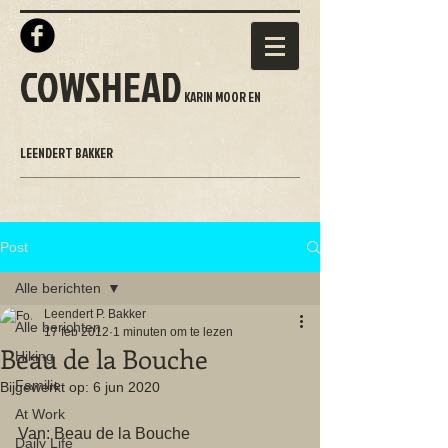
COWSHEAD
KARIN MOOR EN
LEENDERT BAKKER
Post
Alle berichten
Leendert P. Bakker
Alle berichten
17 feb 2012
1 minuten om te lezen
Beau de la Bouche
Hiking
Familie
Bijgewerkt op:
6 jun 2020
At Work
Van: Beau de la Bouche
Daily Life