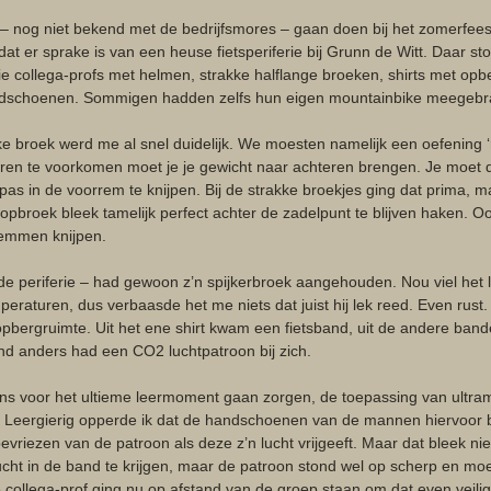
 – nog niet bekend met de bedrijfsmores – gaan doen bij het zomerfees
 dat er sprake is van een heuse fietsperiferie bij Grunn de Witt. Daar st
ie collega-profs met helmen, strakke halflange broeken, shirts met opb
handschoenen. Sommigen hadden zelfs hun eigen mountainbike meegebra
ke broek werd me al snel duidelijk. We moesten namelijk een oefening
ren te voorkomen moet je je gewicht naar achteren brengen. Je moet d
s in de voorrem te knijpen. Bij de strakke broekjes ging dat prima, ma
pbroek bleek tamelijk perfect achter de zadelpunt te blijven haken. O
remmen knijpen. 
 de periferie – had gewoon z’n spijkerbroek aangehouden. Nou viel het l
raturen, dus verbaasde het me niets dat juist hij lek reed. Even rust.
opbergruimte. Uit het ene shirt kwam een fietsband, uit de andere bande
d anders had een CO2 luchtpatroon bij zich. 
ns voor het ultieme leermoment gaan zorgen, de toepassing van ultra
n. Leergierig opperde ik dat de handschoenen van de mannen hiervoor 
evriezen van de patroon als deze z’n lucht vrijgeeft. Maar dat bleek niet
lucht in de band te krijgen, maar de patroon stond wel op scherp en mo
collega-prof ging nu op afstand van de groep staan om dat even veilig 