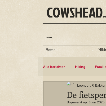
COWSHEAD
KAR
BAKKER
Home
Hiki
Alle berichten
Hiking
Famili
Leendert P. Bakker
Dammen
Floris V-pad
De fietsper
Bijgewerkt op:
6 jun 2020