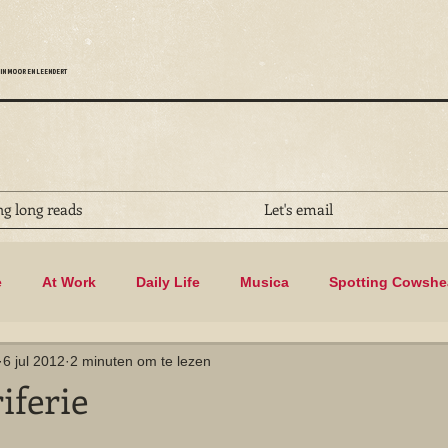
IN MOOR EN LEENDERT
ng long reads
Let's email
e
At Work
Daily Life
Musica
Spotting Cowsh
6 jul 2012
2 minuten om te lezen
Biking
iferie