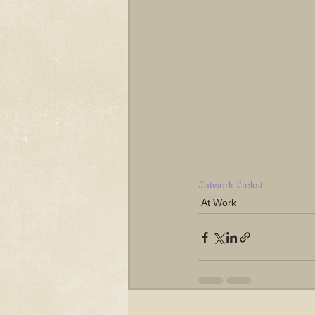
#atwork
#tekst
At Work