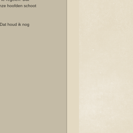
onze hoofden schoot 
 Dat houd ik nog 