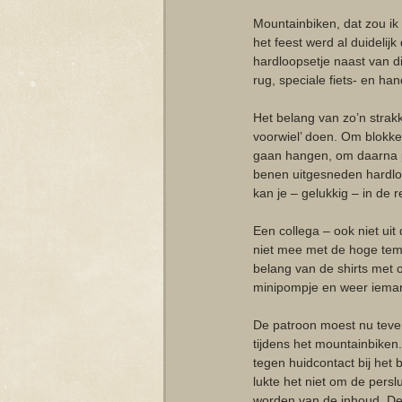
Mountainbiken, dat zou ik
het feest werd al duidelijk
hardloopsetje naast van d
rug, speciale fiets- en 
Het belang van zo’n strak
voorwiel’ doen. Om blokke
gaan hangen, om daarna pa
benen uitgesneden hardloo
kan je – gelukkig – in de 
Een collega – ook niet uit
niet mee met de hoge tempe
belang van de shirts met 
minipompje en weer ieman
De patroon moest nu teve
tijdens het mountainbike
tegen huidcontact bij het b
lukte het niet om de pers
worden van de inhoud. De 