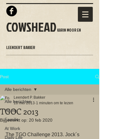
COWSHEAD
KARIN MOOR EN
LEENDERT BAKKER
Post
Alle berichten
Leendert P. Bakker
Alle berichten
18 mei 2013
1 minuten om te lezen
TGOC 2013
Hiking
Familie
Bijgewerkt op:
20 feb 2020
At Work
The TGO Challenge 2013. Jock´s 
Daily Life