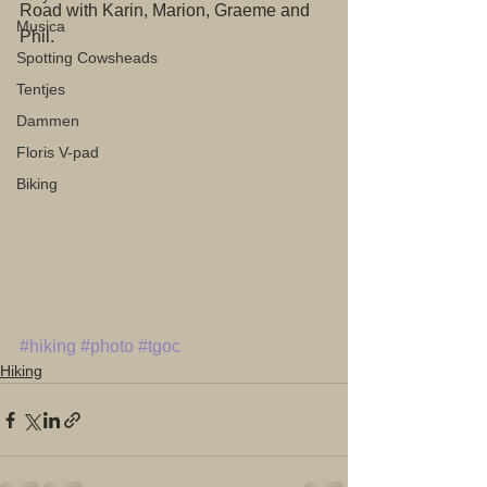
Road with Karin, Marion, Graeme and 
Musica
Phil. 
Spotting Cowsheads
Tentjes
Dammen
Floris V-pad
Biking
#hiking
#photo
#tgoc
Hiking