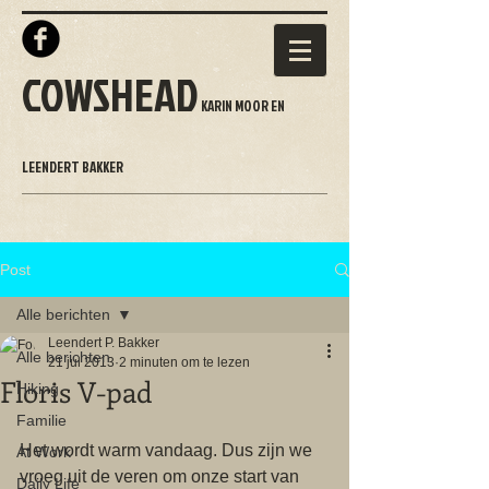
COWSHEAD
KARIN MOOR EN
LEENDERT BAKKER
Post
Alle berichten
Leendert P. Bakker
Alle berichten
21 jul 2013
2 minuten om te lezen
Floris V-pad
Hiking
Familie
Het wordt warm vandaag. Dus zijn we 
At Work
vroeg uit de veren om onze start van 
Daily Life