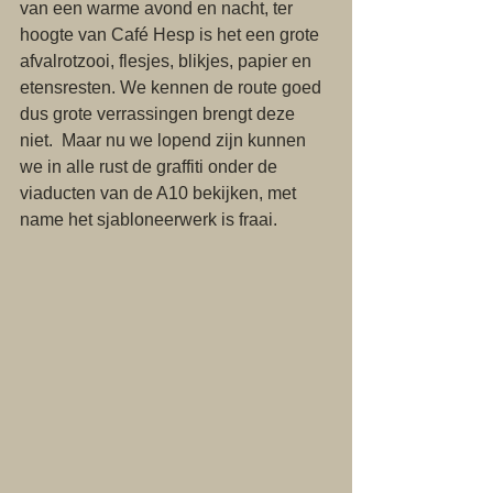
van een warme avond en nacht, ter 
hoogte van Café Hesp is het een grote 
afvalrotzooi, flesjes, blikjes, papier en 
etensresten. We kennen de route goed 
dus grote verrassingen brengt deze 
niet.  Maar nu we lopend zijn kunnen 
we in alle rust de graffiti onder de 
viaducten van de A10 bekijken, met 
name het sjabloneerwerk is fraai.