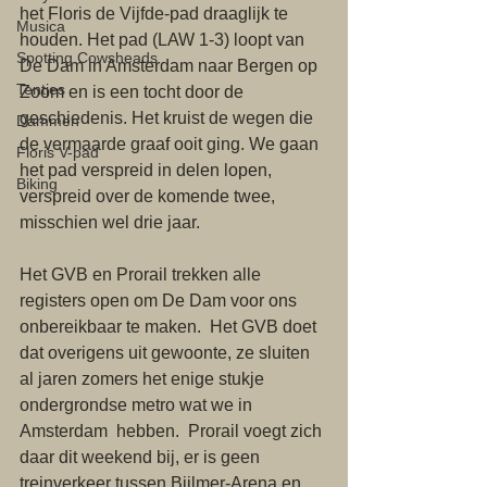
het Floris de Vijfde-pad draaglijk te 
Musica
houden. Het pad (LAW 1-3) loopt van 
Spotting Cowsheads
De Dam in Amsterdam naar Bergen op 
Tentjes
Zoom en is een tocht door de 
geschiedenis. Het kruist de wegen die 
Dammen
de vermaarde graaf ooit ging. We gaan 
Floris V-pad
het pad verspreid in delen lopen, 
Biking
verspreid over de komende twee, 
misschien wel drie jaar. 
Het GVB en Prorail trekken alle 
registers open om De Dam voor ons 
onbereikbaar te maken.  Het GVB doet 
dat overigens uit gewoonte, ze sluiten 
al jaren zomers het enige stukje 
ondergrondse metro wat we in 
Amsterdam  hebben.  Prorail voegt zich 
daar dit weekend bij, er is geen 
treinverkeer tussen Bijlmer-Arena en 