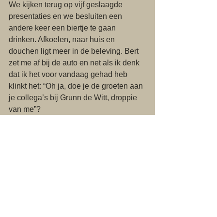
We kijken terug op vijf geslaagde 
presentaties en we besluiten een 
andere keer een biertje te gaan 
drinken. Afkoelen, naar huis en 
douchen ligt meer in de beleving. Bert 
zet me af bij de auto en net als ik denk 
dat ik het voor vandaag gehad heb 
klinkt het: “Oh ja, doe je de groeten aan 
je collega’s bij Grunn de Witt, droppie 
van me”?
#atwork
#tekst
At Work
Alles weergeven
Recente blogposts