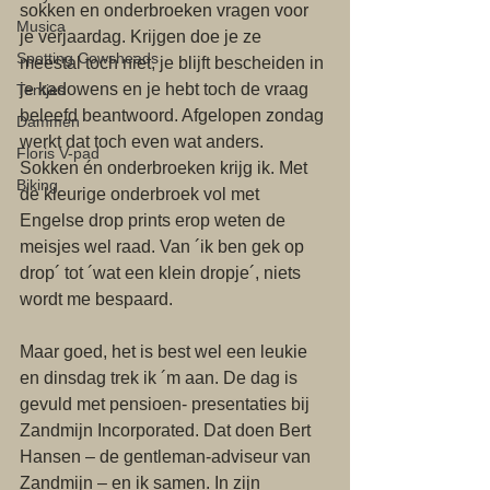
sokken en onderbroeken vragen voor 
Musica
je verjaardag. Krijgen doe je ze 
Spotting Cowsheads
meestal toch niet, je blijft bescheiden in 
je kadowens en je hebt toch de vraag 
Tentjes
beleefd beantwoord. Afgelopen zondag 
Dammen
werkt dat toch even wat anders. 
Floris V-pad
Sokken én onderbroeken krijg ik. Met 
Biking
de kleurige onderbroek vol met 
Engelse drop prints erop weten de 
meisjes wel raad. Van ´ik ben gek op 
drop´ tot ´wat een klein dropje´, niets 
wordt me bespaard. 
Maar goed, het is best wel een leukie 
en dinsdag trek ik ´m aan. De dag is 
gevuld met pensioen- presentaties bij 
Zandmijn Incorporated. Dat doen Bert 
Hansen – de gentleman-adviseur van 
Zandmijn – en ik samen. In zijn 