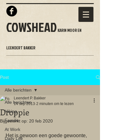
COWSHEAD
KARIN MOOR EN
LEENDERT BAKKER
Post
Alle berichten
Leendert P. Bakker
Alle berichten
14 sep 2013
2 minuten om te lezen
Droppie
Hiking
Familie
Bijgewerkt op:
20 feb 2020
At Work
Het is gewoon een goede gewoonte, 
Daily Life