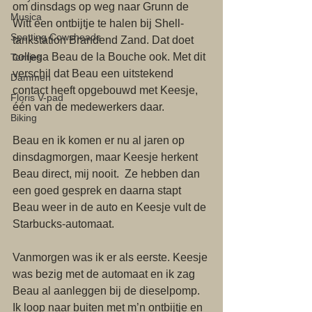
om dinsdags op weg naar Grunn de 
Musica
Witt een ontbijtje te halen bij Shell-
Spotting Cowsheads
tankstation Brandend Zand. Dat doet 
collega Beau de la Bouche ook. Met dit 
Tentjes
verschil dat Beau een uitstekend 
Dammen
contact heeft opgebouwd met Keesje, 
Floris V-pad
één van de medewerkers daar.
Biking
Beau en ik komen er nu al jaren op 
dinsdagmorgen, maar Keesje herkent 
Beau direct, mij nooit.  Ze hebben dan 
een goed gesprek en daarna stapt 
Beau weer in de auto en Keesje vult de 
Starbucks-automaat.  
Vanmorgen was ik er als eerste. Keesje 
was bezig met de automaat en ik zag 
Beau al aanleggen bij de dieselpomp. 
Ik loop naar buiten met m’n ontbijtje en 