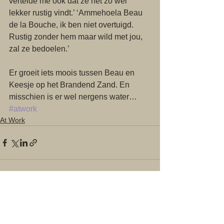
vertelde me ook dat ze het zo wel 
lekker rustig vindt.’ ‘Ammehoela Beau 
de la Bouche, ik ben niet overtuigd. 
Rustig zonder hem maar wild met jou, 
zal ze bedoelen.’
Er groeit iets moois tussen Beau en 
Keesje op het Brandend Zand. En 
misschien is er wel nergens water…  
#atwork
At Work
Alles weergeven
Recente blogposts