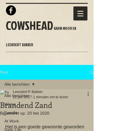
COWSHEAD
KARIN MOOR EN
LEENDERT BAKKER
Post
Alle berichten
Leendert P. Bakker
Alle berichten
12 jun 2017
1 minuten om te lezen
Brandend Zand
Hiking
Familie
Bijgewerkt op:
20 feb 2020
At Work
Het is een goede gewoonte geworden 
Daily Life