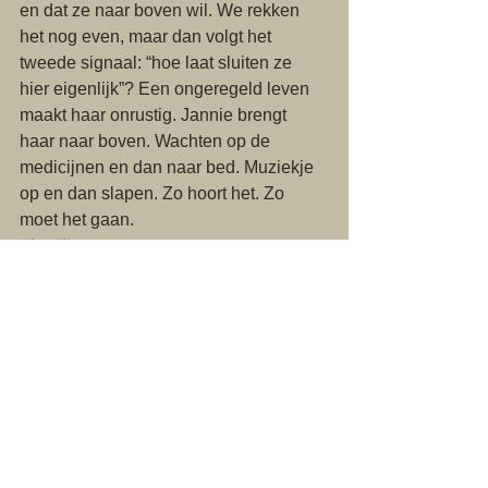
en dat ze naar boven wil. We rekken 
het nog even, maar dan volgt het 
tweede signaal: “hoe laat sluiten ze 
hier eigenlijk”? Een ongeregeld leven 
maakt haar onrustig. Jannie brengt 
haar naar boven. Wachten op de 
medicijnen en dan naar bed. Muziekje 
op en dan slapen. Zo hoort het. Zo 
moet het gaan.
#familie
Familie
Alles weergeven
Recente blogposts