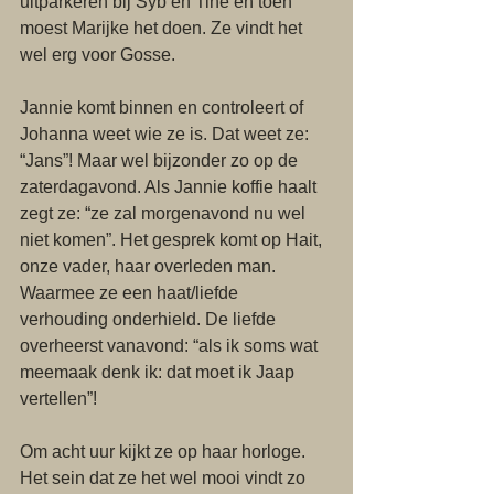
uitparkeren bij Syb en Tine en toen 
moest Marijke het doen. Ze vindt het 
wel erg voor Gosse.
Jannie komt binnen en controleert of 
Johanna weet wie ze is. Dat weet ze: 
“Jans”! Maar wel bijzonder zo op de 
zaterdagavond. Als Jannie koffie haalt 
zegt ze: “ze zal morgenavond nu wel 
niet komen”. Het gesprek komt op Hait, 
onze vader, haar overleden man. 
Waarmee ze een haat/liefde 
verhouding onderhield. De liefde 
overheerst vanavond: “als ik soms wat 
meemaak denk ik: dat moet ik Jaap 
vertellen”!
Om acht uur kijkt ze op haar horloge. 
Het sein dat ze het wel mooi vindt zo 