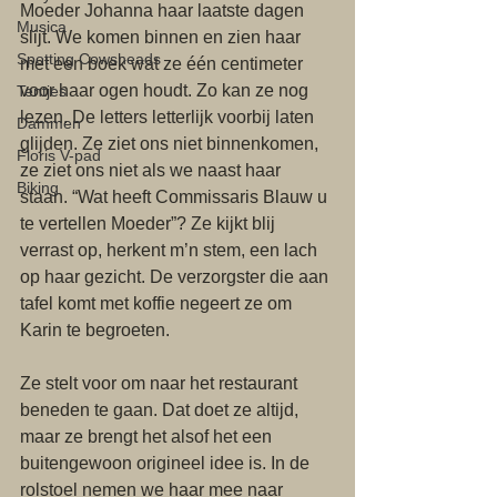
Moeder Johanna haar laatste dagen 
Musica
slijt. We komen binnen en zien haar 
Spotting Cowsheads
met een boek wat ze één centimeter 
voor haar ogen houdt. Zo kan ze nog 
Tentjes
lezen. De letters letterlijk voorbij laten 
Dammen
glijden. Ze ziet ons niet binnenkomen, 
Floris V-pad
ze ziet ons niet als we naast haar 
Biking
staan. “Wat heeft Commissaris Blauw u 
te vertellen Moeder”? Ze kijkt blij 
verrast op, herkent m’n stem, een lach 
op haar gezicht. De verzorgster die aan 
tafel komt met koffie negeert ze om 
Karin te begroeten.
Ze stelt voor om naar het restaurant 
beneden te gaan. Dat doet ze altijd, 
maar ze brengt het alsof het een 
buitengewoon origineel idee is. In de 
rolstoel nemen we haar mee naar 