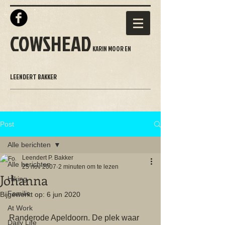
COWSHEAD
KARIN MOOR EN
LEENDERT BAKKER
Post
Alle berichten
Leendert P. Bakker
Alle berichten
25 nov 2007
2 minuten om te lezen
Johanna
Hiking
Familie
Bijgewerkt op:
6 jun 2020
At Work
Randerode Apeldoorn. De plek waar 
Daily Life