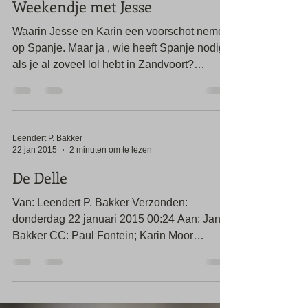
25 jan 2015
1 minuten om te lezen
Weekendje met Jesse
Waarin Jesse en Karin een voorschot nemen
op Spanje. Maar ja , wie heeft Spanje nodig
als je al zoveel lol hebt in Zandvoort?
#video...
Leendert P. Bakker
22 jan 2015
2 minuten om te lezen
De Delle
Van: Leendert P. Bakker Verzonden:
donderdag 22 januari 2015 00:24 Aan: Jans
Bakker CC: Paul Fontein; Karin Moor
Onderwerp: RE:...