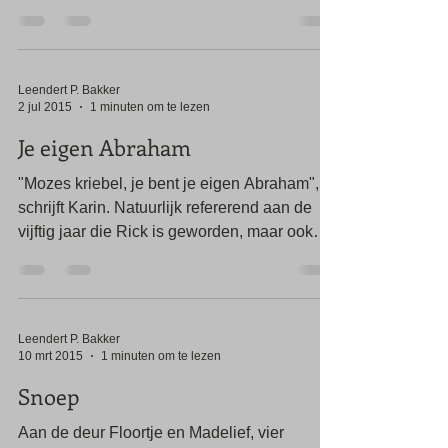
De Bakkers - met hun roots in Pingjum -...
Leendert P. Bakker
2 jul 2015
1 minuten om te lezen
Je eigen Abraham
"Mozes kriebel, je bent je eigen Abraham",
schrijft Karin. Natuurlijk refererend aan de
vijftig jaar die Rick is geworden, maar ook
aan...
Leendert P. Bakker
10 mrt 2015
1 minuten om te lezen
Snoep