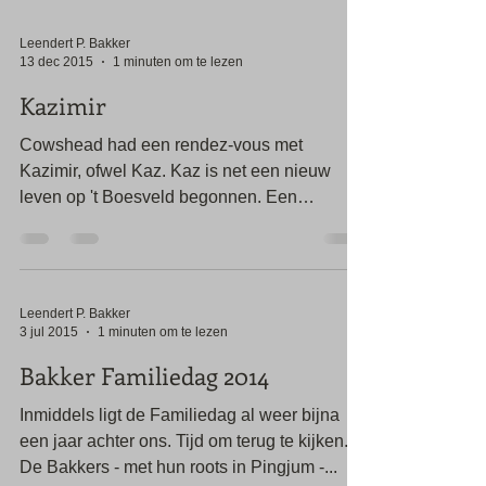
Leendert P. Bakker
13 dec 2015
1 minuten om te lezen
Kazimir
Cowshead had een rendez-vous met
Kazimir, ofwel Kaz. Kaz is net een nieuw
leven op 't Boesveld begonnen. Een
impressie. #familie #video
Leendert P. Bakker
3 jul 2015
1 minuten om te lezen
Bakker Familiedag 2014
Inmiddels ligt de Familiedag al weer bijna
een jaar achter ons. Tijd om terug te kijken.