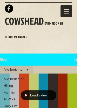
COWSHEAD
KARIN MOOR EN
LEENDERT BAKKER
Blog
Alle berichten
Alle berichten
Hiking
Familie
Load video
At Work
Daily Life