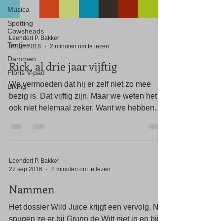
Musica
Spotting
Cowsheads
Leendert P. Bakker
Tentjes
30 jun 2018
2 minuten om te lezen
Dammen
Rick, al drie jaar vijftig
Floris V-pad
We vermoeden dat hij er zelf niet zo mee
Biking
bezig is. Dat vijftig zijn. Maar we weten het
ook niet helemaal zeker. Want we hebben
het er...
Leendert P. Bakker
27 sep 2016
2 minuten om te lezen
Nammen
Het dossier Wild Juice krijgt een vervolg. Nu
spugen ze er bij Grunn de Witt niet in en bij