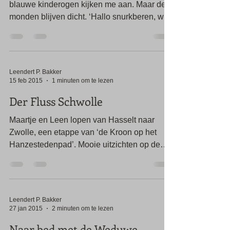
Aan de deur Floortje en Madelief, vier
blauwe kinderogen kijken me aan. Maar de
monden blijven dicht. ‘Hallo snurkberen, wat
kan ik voor...
Leendert P. Bakker
15 feb 2015
1 minuten om te lezen
Der Fluss Schwolle
Maartje en Leen lopen van Hasselt naar
Zwolle, een etappe van ‘de Kroon op het
Hanzestedenpad’. Mooie uitzichten op de
IJsseldelta, guur...
Leendert P. Bakker
27 jan 2015
2 minuten om te lezen