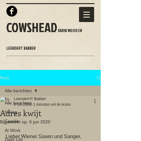
COWSHEAD
KARIN MOOR EN
LEENDERT BAKKER
Post
Alle berichten
Leendert P. Bakker
Alle berichten
6 okt 2008
1 minuten om te lezen
Adres kwijt
Hiking
Familie
Bijgewerkt op:
6 jun 2020
At Work
Lieber Wiener Saxen und Sanger, 
Daily Life