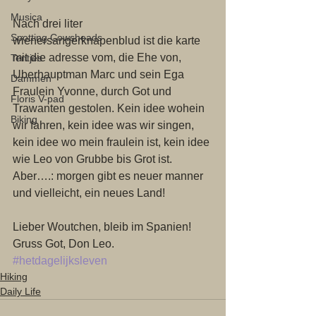
Musica
Nach drei liter 
Spotting Cowsheads
wienersangerknapenblud ist die karte 
mit die adresse vom, die Ehe von, 
Tentjes
Uberhauptman Marc und sein Ega 
Dammen
Fraulein Yvonne, durch Got und 
Floris V-pad
Trawanten gestolen. Kein idee wohein 
Biking
wir fahren, kein idee was wir singen, 
kein idee wo mein fraulein ist, kein idee 
wie Leo von Grubbe bis Grot ist. 
Aber….: morgen gibt es neuer manner 
und vielleicht, ein neues Land! 
Lieber Woutchen, bleib im Spanien! 
Gruss Got, Don Leo.
#hetdagelijksleven
Hiking
Daily Life