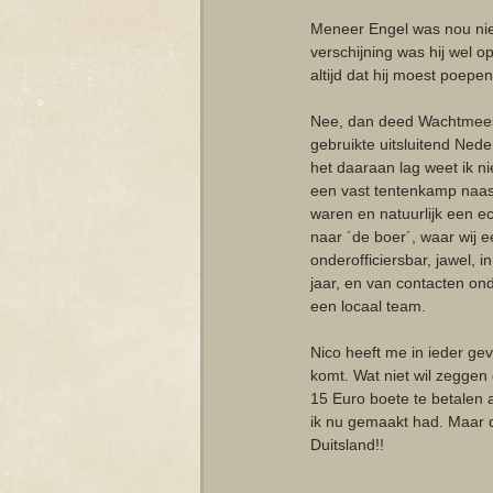
Meneer Engel was nou niet
verschijning was hij wel op
altijd dat hij moest poepen
Nee, dan deed Wachtmeeste
gebruikte uitsluitend Ned
het daaraan lag weet ik n
een vast tentenkamp naast
waren en natuurlijk een ec
naar ´de boer´, waar wij 
onderofficiersbar, jawel, 
jaar, en van contacten on
een locaal team. 
Nico heeft me in ieder ge
komt. Wat niet wil zeggen
15 Euro boete te betalen 
ik nu gemaakt had. Maar d
Duitsland!! 