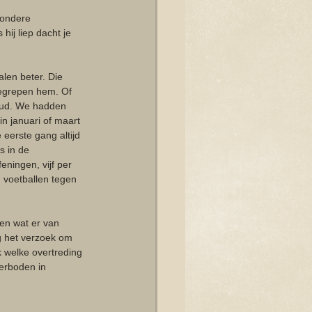
zondere 
hij liep dacht je 
len beter. Die 
begrepen hem. Of 
 Sud. We hadden 
n januari of maart 
eerste gang altijd 
s in de 
eningen, vijf per 
 voetballen tegen 
en wat er van 
g het verzoek om 
k welke overtreding 
erboden in 