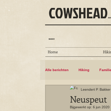
COWSHEAD
KAR
BAKKER
Home
Hiki
Alle berichten
Hiking
Famili
Leendert P. Bakker
Dammen
Floris V-pad
Neuspeut
Bijgewerkt op:
6 jun 2020