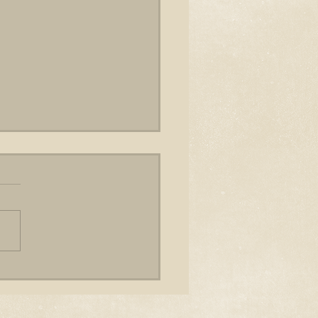
 drietebulen
jn er nog niet helemaal uit,
aam voor ons nieuwe huis.
 we hebben de keus wel
g teruggebracht. We
n nu drie...