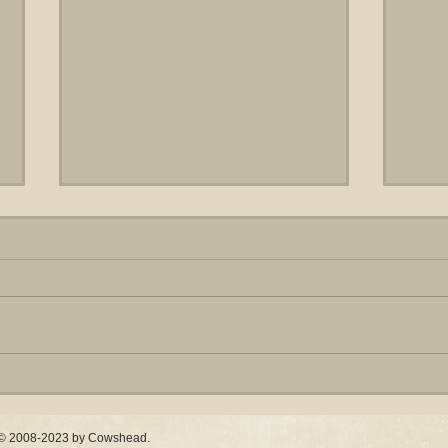
Eindelijk wintersport
Geen
Lennard P. Bakmans ontving een
We zi
in het Frans geschreven brief van
de n
drie kantjes. Nu kan je die tekst
Maar
door Google Translate halen,
aardi
maar de...
hebbe
 / © 2008-2023 by Cowshead.