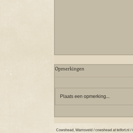
Opmerkingen
Plaats een opmerking...
When I'm Sixty Four
Cowshead, Warnsveld / cowshead at telfort.nl