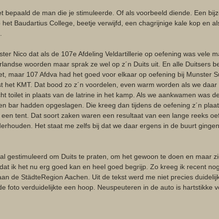
 bepaald de man die je stimuleerde. Of als voorbeeld diende. Een bij
 het Baudartius College, beetje verwijfd, een chagrijnige kale kop en als 
. 
r Nico dat als de 107e Afdeling Veldartillerie op oefening was vele ma
erlandse woorden maar sprak ze wel op z´n Duits uit. En alle Duitsers 
iet, maar 107 Afdva had het goed voor elkaar op oefening bij Munster
 het KMT. Dat bood zo z´n voordelen, even warm worden als we daar i
ht toilet in plaats van de latrine in het kamp. Als we aankwamen was de 
een bar hadden opgeslagen. Die kreeg dan tijdens de oefening z´n plaat
in een tent. Dat soort zaken waren een resultaat van een lange reeks oef
derhouden. Het staat me zelfs bij dat we daar ergens in de buurt gingen
val gestimuleerd om Duits te praten, om het gewoon te doen en maar zi
 dat ik het nu erg goed kan en heel goed begrijp. Zo kreeg ik recent no
aan de StädteRegion Aachen. Uit de tekst werd me niet precies duidelij
e foto verduidelijkte een hoop. Neuspeuteren in de auto is hartstikke v