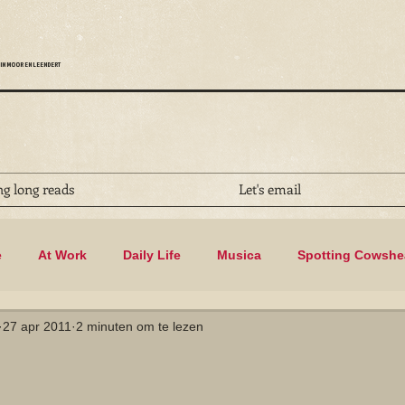
IN MOOR EN LEENDERT
ng long reads
Let's email
e
At Work
Daily Life
Musica
Spotting Cowsh
27 apr 2011
2 minuten om te lezen
Biking