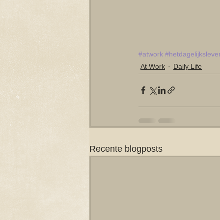
#atwork
#hetdagelijksleve
At Work
Daily Life
Recente blogposts