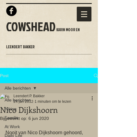
COWSHEAD
KARIN MOOR EN
LEENDERT BAKKER
Post
Alle berichten
Leendert P. Bakker
Alle berichten
24 jan 2012
1 minuten om te lezen
Nico Dijkshoorn
Hiking
Familie
Bijgewerkt op:
6 jun 2020
At Work
Nooit van Nico Dijkshoorn gehoord, 
Daily Life