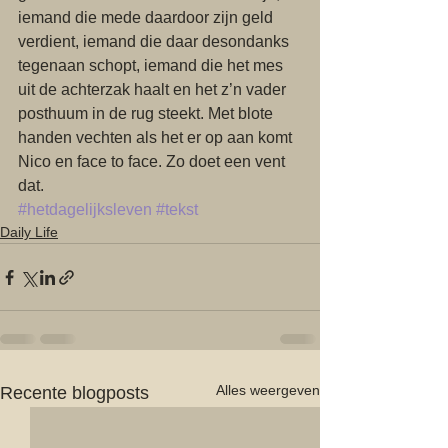
iemand die mede daardoor zijn geld 
verdient, iemand die daar desondanks 
tegenaan schopt, iemand die het mes 
uit de achterzak haalt en het z’n vader 
posthuum in de rug steekt. Met blote 
handen vechten als het er op aan komt 
Nico en face to face. Zo doet een vent 
dat. 
#hetdagelijksleven
#tekst
Daily Life
Alles weergeven
Recente blogposts