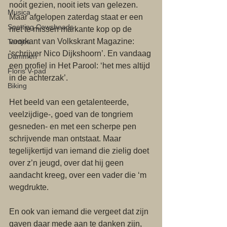
nooit gezien, nooit iets van gelezen. 
Musica
Maar afgelopen zaterdag staat er een 
Spotting Cowsheads
niet te missen markante kop op de 
voorkant van Volkskrant Magazine: 
Tentjes
‘schrijver Nico Dijkshoorn’. En vandaag 
Dammen
een profiel in Het Parool: ‘het mes altijd 
Floris V-pad
in de achterzak’. 
Biking
Het beeld van een getalenteerde, 
veelzijdige-, goed van de tongriem 
gesneden- en met een scherpe pen 
schrijvende man ontstaat. Maar 
tegelijkertijd van iemand die zielig doet 
over z’n jeugd, over dat hij geen 
aandacht kreeg, over een vader die ‘m 
wegdrukte. 
En ook van iemand die vergeet dat zijn 
gaven daar mede aan te danken zijn, 