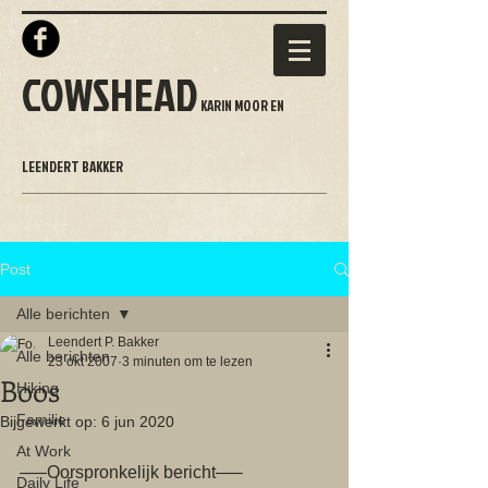
COWSHEAD
KARIN MOOR EN
LEENDERT BAKKER
Post
Alle berichten
Leendert P. Bakker
Alle berichten
23 okt 2007
3 minuten om te lezen
Boos
Hiking
Familie
Bijgewerkt op:
6 jun 2020
At Work
—–Oorspronkelijk bericht—–
Daily Life