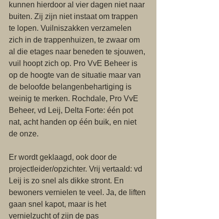
kunnen hierdoor al vier dagen niet naar 
buiten. Zij zijn niet instaat om trappen 
te lopen. Vuilniszakken verzamelen 
zich in de trappenhuizen, te zwaar om 
al die etages naar beneden te sjouwen, 
vuil hoopt zich op. Pro VvE Beheer is 
op de hoogte van de situatie maar van 
de beloofde belangenbehartiging is 
weinig te merken. Rochdale, Pro VvE 
Beheer, vd Leij, Delta Forte: één pot 
nat, acht handen op één buik, en niet 
de onze.
Er wordt geklaagd, ook door de 
projectleider/opzichter. Vrij vertaald: vd 
Leij is zo snel als dikke stront. En 
bewoners vernielen te veel. Ja, de liften 
gaan snel kapot, maar is het 
vernielzucht of zijn de pas 