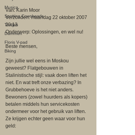
Musica
Van: Karin Moor
Spotting Cowsheads
Verzonden: maandag 22 oktober 2007 
20:13
Tentjes
Onderwerp: Oplossingen, en wel nu!
Dammen
Floris V-pad
Beste mensen,
Biking
Zijn jullie wel eens in Moskou 
geweest? Flatgebouwen in 
Stalinistische stijl: vaak doen liften het 
niet. En wat treft onze verbazing? In 
Grubbehoeve is het niet anders. 
Bewoners (zowel huurders als kopers) 
betalen middels hun servicekosten 
ondermeer voor het gebruik van liften. 
Ze krijgen echter geen waar voor hun 
geld: