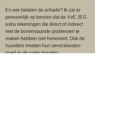
En wie betalen de schade? Ik zal er 
persoonlijk op toezien dat de VvE JEG 
extra rekeningen die direct of indirect 
met de bovenstaande problemen te 
maken hebben niet honoreert. Ook de 
huurders moeten hun servicekosten 
goed in de gaten houden.
Het gebrek aan respect dat Rochdale / 
Pro VvE Beheer haar klanten toont is 
ongeëvenaard. En iedereen met een 
beetje verstand van woningbouw en 
beheer kent de gevolgen van een 
dergelijk gebrek: vernielingen, 
vervuiling en respectloos woongedrag 
van met name huurders die toch niets 
meer te verliezen hebben.