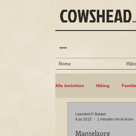
COWSHEAD
KAR
BAKKER
Home
Hiki
Alle berichten
Hiking
Famili
Dammen
Floris V-pad
Leendert P. Bakker
9 jul 2015
1 minuten om te lezen
Mantelzorg