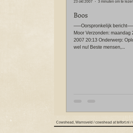
23 okt 2007
3 minuten om te leze
Boos
—–Oorspronkelijk bericht—– Van: Kar
Moor Verzonden: maandag 2
2007 20:13 Onderwerp: Opl
wel nu! Beste mensen,...
Cowshead, Warnsveld / cowshead at telfort.nl