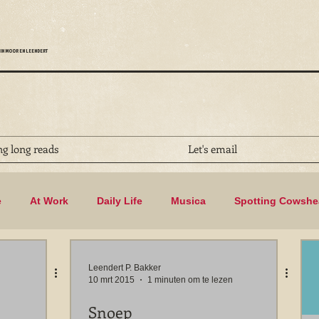
IN MOOR EN LEENDERT
ng long reads
Let's email
e
At Work
Daily Life
Musica
Spotting Cowsh
Biking
Leendert P. Bakker
10 mrt 2015
1 minuten om te lezen
Snoep