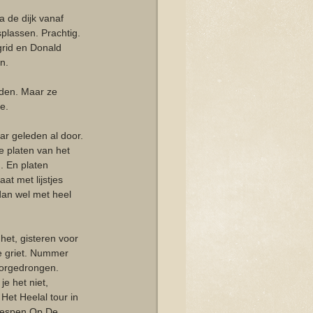
 de dijk vanaf 
plassen. Prachtig. 
rid en Donald 
n.
nden. Maar ze 
e.
aar geleden al door. 
 platen van het 
. En platen 
t met lijstjes 
dan wel met heel 
et, gisteren voor 
ie griet. Nummer 
oorgedrongen. 
e het niet, 
et Heelal tour in 
Wespen Op De 