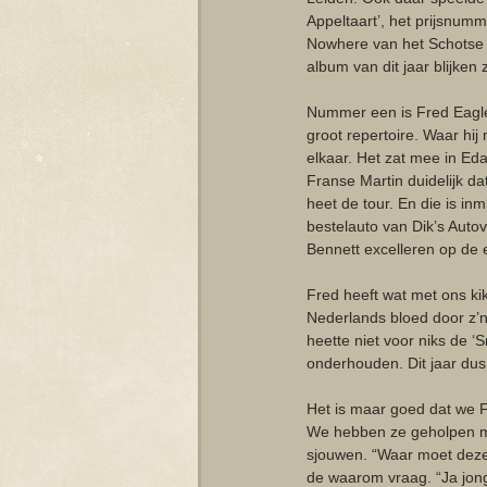
Appeltaart’, het prijsnu
Nowhere van het Schotse 
album van dit jaar blijken
Nummer een is Fred Eaglesm
groot repertoire. Waar hij 
elkaar. Het zat mee in E
Franse Martin duidelijk da
heet de tour. En die is i
bestelauto van Dik’s Auto
Bennett excelleren op de 
Fred heeft wat met ons ki
Nederlands bloed door z’n 
heette niet voor niks de ‘
onderhouden. Dit jaar dus
Het is maar goed dat we Fr
We hebben ze geholpen m
sjouwen. “Waar moet deze
de waarom vraag. “Ja jong