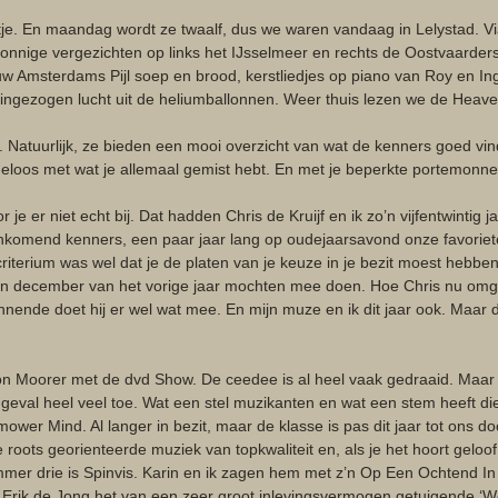
je. En maandag wordt ze twaalf, dus we waren vandaag in Lelystad. Via
zonnige vergezichten op links het IJsselmeer en rechts de Oostvaarders
 Amsterdams Pijl soep en brood, kerstliedjes op piano van Roy en Ing
ingezogen lucht uit de heliumballonnen. Weer thuis lezen we de Heave
end. Natuurlijk, ze bieden een mooi overzicht van wat de kenners goed vi
eloos met wat je allemaal gemist hebt. En met je beperkte portemonne
r je er niet echt bij. Dat hadden Chris de Kruijf en ik zo’n vijfentwintig j
ankomend kenners, een paar jaar lang op oudejaarsavond onze favoriete
criterium was wel dat je de platen van je keuze in je bezit moest hebben
n december van het vorige jaar mochten mee doen. Hoe Chris nu omgaa
nnende doet hij er wel wat mee. En mijn muze en ik dit jaar ook. Maar 
son Moorer met de dvd Show. De ceedee is al heel vaak gedraaid. Maar h
it geval heel veel toe. Wat een stel muzikanten en wat een stem heeft d
ower Mind. Al langer in bezit, maar de klasse is pas dit jaar tot ons d
roots georienteerde muziek van topkwaliteit en, als je het hoort geloof j
mer drie is Spinvis. Karin en ik zagen hem met z’n Op Een Ochtend In H
 Erik de Jong het van een zeer groot inlevingsvermogen getuigende ‘