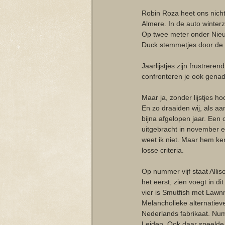
Robin Roza heet ons nicht
Almere. In de auto winter
Op twee meter onder Nieuw
Duck stemmetjes door de 
Jaarlijstjes zijn frustrer
confronteren je ook genad
Maar ja, zonder lijstjes hoo
En zo draaiden wij, als a
bijna afgelopen jaar. Een 
uitgebracht in november e
weet ik niet. Maar hem ke
losse criteria.
Op nummer vijf staat Alli
het eerst, zien voegt in d
vier is Smutfish met Lawnm
Melancholieke alternatieve 
Nederlands fabrikaat. Num
Leiden. Ook daar speelde