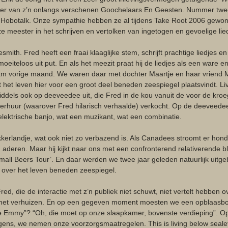
mmer van z’n onlangs verschenen Goochelaars En Geesten. Nummer twe
Hobotalk. Onze sympathie hebben ze al tijdens Take Root 2006 gewon
 ze meester in het schrijven en vertolken van ingetogen en gevoelige lie
ith. Fred heeft een fraai klaaglijke stem, schrijft prachtige liedjes en
moeiteloos uit put. En als het meezit praat hij de liedjes als een ware e
dam vorige maand. We waren daar met dochter Maartje en haar vriend M
t het leven hier voor een groot deel beneden zeespiegel plaatsvindt. L
nmiddels ook op deeveedee uit, die Fred in de kou vanuit de voor de kro
verhuur (waarover Fred hilarisch verhaalde) verkocht. Op de deeveedee z
elektrische banjo, wat een muzikant, wat een combinatie.
kkerlandje, wat ook niet zo verbazend is. Als Canadees stroomt er hond
aderen. Maar hij kijkt naar ons met een confronterend relativerende bli
Small Beers Tour’. En daar werden we twee jaar geleden natuurlijk uitge
 over het leven beneden zeespiegel.
ed, die de interactie met z’n publiek niet schuwt, niet vertelt hebben
et verhuizen. En op een gegeven moment moesten we een opblaasboo
 Emmy”? “Oh, die moet op onze slaapkamer, bovenste verdieping”. Op 
ens, we nemen onze voorzorgsmaatregelen. This is living below sealev