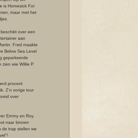
e is Homesick For 
nen, maar met het 
djes.
 beschikt over een 
ntertainer aan 
artin. Fred maakte 
ive Below Sea Level 
eg geparkeerde 
ien wie Willie P. 
erd procent 
k. Z’n vorige tour 
breid over 
 over Emmy en Roy. 
t naar binnen 
de trap stellen we 
el”!