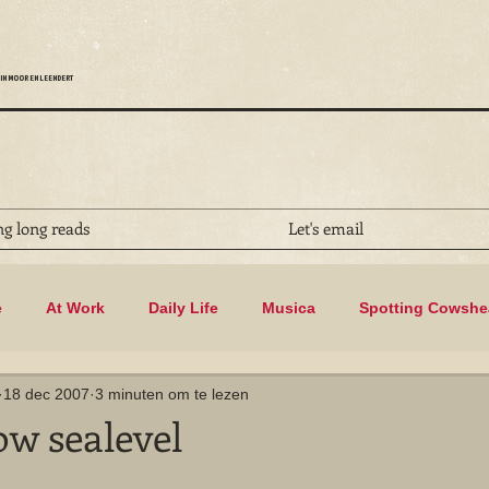
IN MOOR EN LEENDERT
ng long reads
Let's email
e
At Work
Daily Life
Musica
Spotting Cowsh
18 dec 2007
3 minuten om te lezen
Biking
ow sealevel