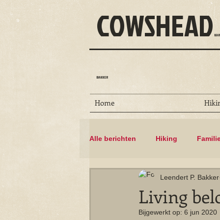
COWSHEAD
KAR
BAKKER
Home
Hiki
Alle berichten
Hiking
Famili
Leendert P. Bakker
Dammen
Floris V-pad
Living bel
Bijgewerkt op:
6 jun 2020