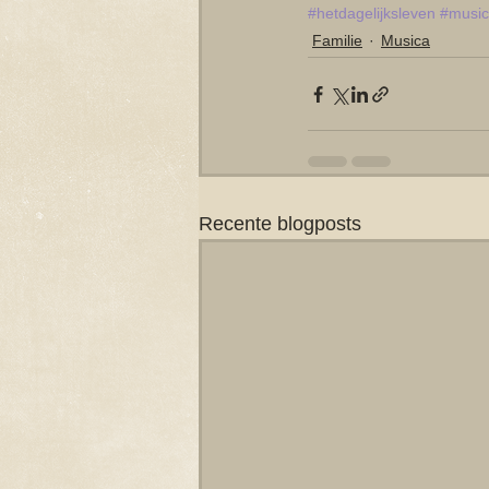
#hetdagelijksleven
#musi
Familie
Musica
Recente blogposts