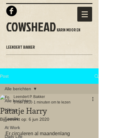
COWSHEAD
KARIN MOOR EN
LEENDERT BAKKER
Post
Alle berichten
Leendert P. Bakker
Alle berichten
5 mei 2010
1 minuten om te lezen
Patatje Harry
Hiking
Familie
Bijgewerkt op:
6 jun 2020
At Work
Er circuleren al maandenlang 
Daily Life