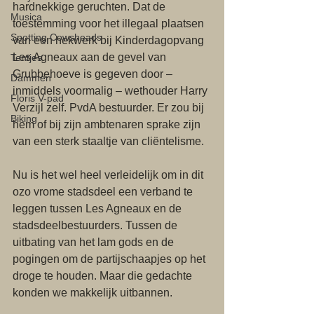
hardnekkige geruchten. Dat de 
Musica
toestemming voor het illegaal plaatsen 
Spotting Cowsheads
van een hekwerk bij Kinderdagopvang 
Les Agneaux aan de gevel van 
Tentjes
Grubbehoeve is gegeven door – 
Dammen
inmiddels voormalig – wethouder Harry 
Floris V-pad
Verzijl zelf. PvdA bestuurder. Er zou bij 
Biking
hem of bij zijn ambtenaren sprake zijn 
van een sterk staaltje van cliëntelisme. 
Nu is het wel heel verleidelijk om in dit 
ozo vrome stadsdeel een verband te 
leggen tussen Les Agneaux en de 
stadsdeelbestuurders. Tussen de 
uitbating van het lam gods en de 
pogingen om de partijschaapjes op het 
droge te houden. Maar die gedachte 
konden we makkelijk uitbannen. 