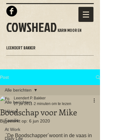
COWSHEAD
KARIN MOOR EN
LEENDERT BAKKER
Post
Alle berichten
Leendert P. Bakker
Alle berichten
27 jul 2011
2 minuten om te lezen
Boodschap voor Mike
Hiking
Familie
Bijgewerkt op:
6 jun 2020
At Work
´De Boodschapper´woont in de vaas in 
Daily Life