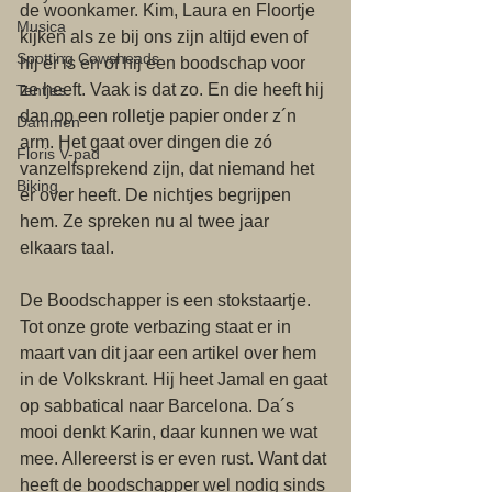
de woonkamer. Kim, Laura en Floortje 
Musica
kijken als ze bij ons zijn altijd even of 
Spotting Cowsheads
hij er is en of hij een boodschap voor 
ze heeft. Vaak is dat zo. En die heeft hij 
Tentjes
dan op een rolletje papier onder z´n 
Dammen
arm. Het gaat over dingen die zó 
Floris V-pad
vanzelfsprekend zijn, dat niemand het 
Biking
er over heeft. De nichtjes begrijpen 
hem. Ze spreken nu al twee jaar 
elkaars taal. 
De Boodschapper is een stokstaartje. 
Tot onze grote verbazing staat er in 
maart van dit jaar een artikel over hem 
in de Volkskrant. Hij heet Jamal en gaat 
op sabbatical naar Barcelona. Da´s 
mooi denkt Karin, daar kunnen we wat 
mee. Allereerst is er even rust. Want dat 
heeft de boodschapper wel nodig sinds 